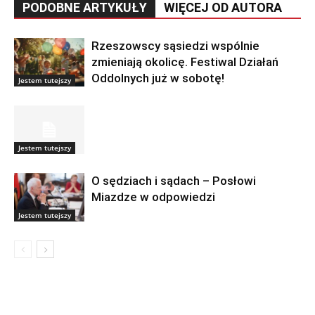
PODOBNE ARTYKUŁY
WIĘCEJ OD AUTORA
Rzeszowscy sąsiedzi wspólnie
zmieniają okolicę. Festiwal Działań
Oddolnych już w sobotę!
Jestem tutejszy
Jestem tutejszy
O sędziach i sądach – Posłowi
Miazdze w odpowiedzi
Jestem tutejszy