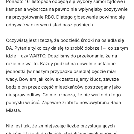
Ponadto 16. listopada odbędą się wybory samorządowe i
kampania wyborcza na pewno nie wpłynęłaby pozytywnie
na przygotowanie RBO. Dlatego głosowanie powinno się
odbywać w czerwcu i stąd nasz pośpiech.
Oczywistą jest rzeczą, że podzielić środki na osiedla się
DA. Pytanie tylko czy da się to zrobić dobrze i – co za tym
idzie – czy WARTO. Doszliśmy do przekonania, że na
razie nie warto. Każdy podział na dowolnie ustalone
jednostki (w naszym przypadku osiedla) będzie miał
wady. Bowiem jakikolwiek zastosujemy klucz, zawsze
będzie on przez część mieszkańców postrzegany jako
niesprawiedliwy. Co nie oznacza, że nie warto do tego
pomysłu wrócić. Zapewne zrobi to nowowybrana Rada
Miasta.
Nie jest tak, że zmniejszając liczbę przysługujących
głosów z trzech do dwóch, chcieliśmy wyeliminować