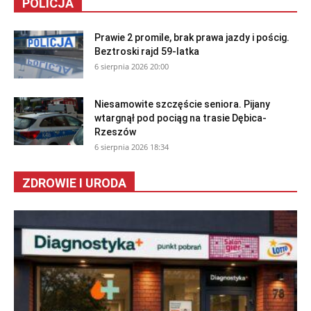
POLICJA
Prawie 2 promile, brak prawa jazdy i pościg.
Beztroski rajd 59-latka
6 sierpnia 2026 20:00
Niesamowite szczęście seniora. Pijany
wtargnął pod pociąg na trasie Dębica-
Rzeszów
6 sierpnia 2026 18:34
ZDROWIE I URODA