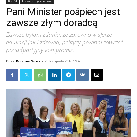
BLOGI
Euroentuzjastycznie
Pani Minister pośpiech jest
zawsze złym doradcą
Zawsze byłam zdania, że zarówno w sferze
edukacji jak i zdrowia, politycy powinni zawrzeć
ponadpartyjny kompromis.
Przez
Rzeszów News
-
23 listopada 2016 19:48