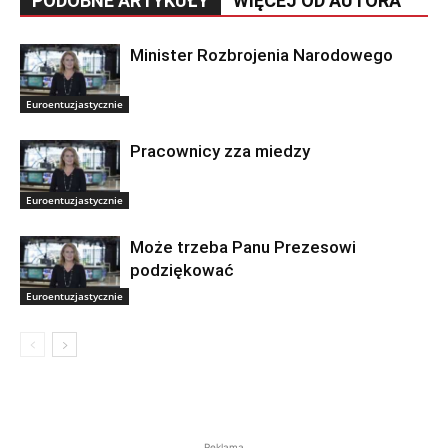
PODOBNE ARTYKUŁY
WIĘCEJ OD AUTORA
Minister Rozbrojenia Narodowego
Euroentuzjastycznie
Pracownicy zza miedzy
Euroentuzjastycznie
Może trzeba Panu Prezesowi
podziękować
Euroentuzjastycznie
Reklama