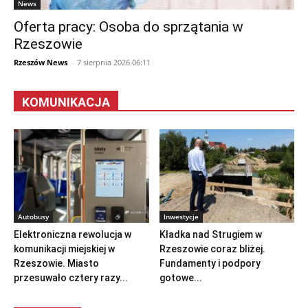
News
Oferta pracy: Osoba do sprzątania w
Rzeszowie
Rzeszów News
-
7 sierpnia 2026 06:11
KOMUNIKACJA
Autobusy
Inwestycje
Elektroniczna rewolucja w
Kładka nad Strugiem w
komunikacji miejskiej w
Rzeszowie coraz bliżej.
Rzeszowie. Miasto
Fundamenty i podpory
przesuwało cztery razy...
gotowe...