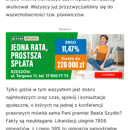
skutkował. Wszyscy już przyzwyczailiśmy się do
wszechobecności tzw. pisiewiczów.
Reklama
Tylko gdzie w tym wszystkim jest dobro
najmłodszych oraz czas, spokój i konsultacje
społeczne, o których na jednej z konferencji
prasowych mówiła sama Pani premier Beata Szydło?
Fakty są nieubłagane. Likwidacji ulegnie 7856
gimnazjów, z czego 39% to gimnazja samodzielne