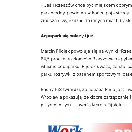
– Jeśli Rzeszów chce być miejscem dobrym d
park wodny, powinien w końcu pojawić się 
zmuszani wyjeżdżać do innych miast, by skor
Aquapark się należy i już
Marcin Fijołek powołuje się na wyniki “Rzes
64,5 proc. mieszkańców Rzeszowa na pytani
właśnie aquaparku. Fijołek uważa, że stol
parku rozrywki z basenem sportowym, basen
Radny PiS twierdzi, że aquapark nie jest in
Wrocławia pokazują, że dobre zarządzanie
przynosić zyski – uważa Marcin Fijołek.