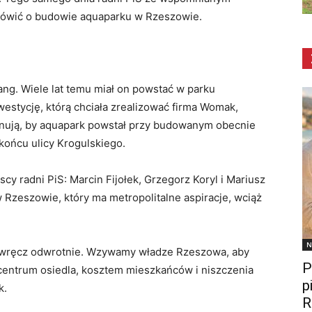
mówić o budowie aquaparku w Rzeszowie.
g. Wiele lat temu miał on powstać w parku
westycję, którą chciała zrealizować firma Womak,
onują, by aquapark powstał przy budowanym obecnie
 końcu ulicy Krogulskiego.
y radni PiS: Marcin Fijołek, Grzegorz Koryl i Mariusz
w Rzeszowie, który ma metropolitalne aspiracje, wciąż
N
, wręcz odwrotnie. Wzywamy władze Rzeszowa, aby
P
w centrum osiedla, kosztem mieszkańców i niszczenia
p
k.
R