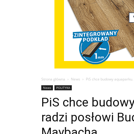
Strona główna
News
PiS chce budowy aquaparku. 
News
POLITYKA
PiS chce budowy
radzi posłowi Bu
Maybacha