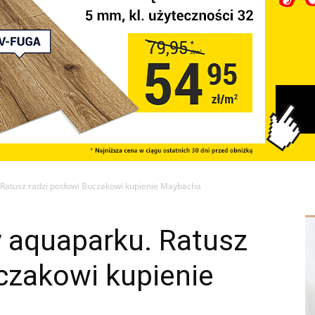
Ratusz radzi posłowi Buczakowi kupienie Maybacha
 aquaparku. Ratusz
czakowi kupienie