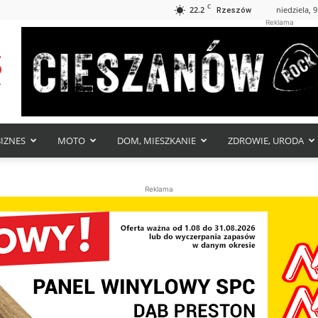
C
22.2
niedziela, 9
Rzeszów
Reklama
BIZNES
MOTO
DOM, MIESZKANIE
ZDROWIE, URODA
Reklama