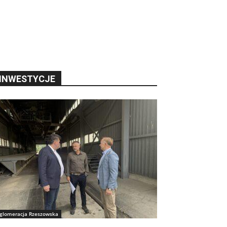
INWESTYCJE
glomeracja Rzeszowska