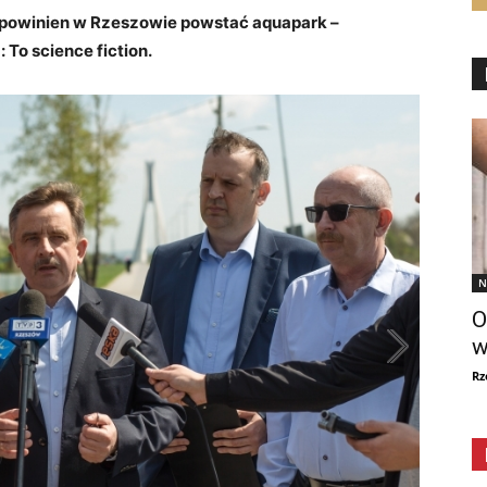
ej powinien w Rzeszowie powstać aquapark –
 To science fiction.
N
O
w
Rz