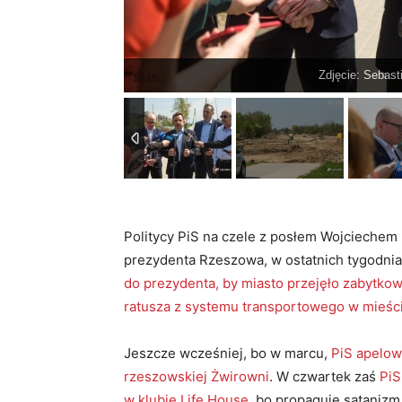
Zdjęcie: Sebas
Politycy PiS na czele z posłem Wojciechem
prezydenta Rzeszowa, w ostatnich tygodni
do prezydenta, by miasto przejęło zabytkow
ratusza z systemu transportowego w mieśc
Jeszcze wcześniej, bo w marcu,
PiS apelow
rzeszowskiej Żwirowni
. W czwartek zaś
PiS
w klubie Life House
, bo propaguje sataniz