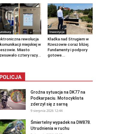
utobusy
Inwestycje
ektroniczna rewolucja
Kładka nad Strugiem w
komunikacji miejskiej w
Rzeszowie coraz bliżej.
eszowie. Miasto
Fundamenty i podpory
zesuwało cztery razy...
gotowe...
POLICJA
Groźna sytuacja na DK77 na
Podkarpaciu. Motocyklista
zderzył się z sarną
9 sierpnia 2026 12:44
Śmiertelny wypadek na DW878.
Utrudnienia w ruchu