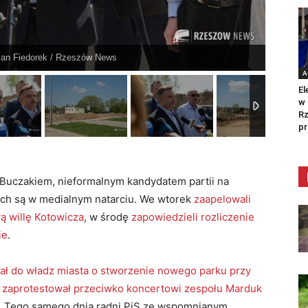
tian Fiedorek / Rzeszów News
A
El
w 
Rz
pr
 Buczakiem, nieformalnym kandydatem partii na
ach są w medialnym natarciu. We wtorek
zaapelowali
ą willę Kotowicza
, w środę
zapowiedzieli rozliczenie
ie
.
ał do władz miasta o stworzenie nowego parku przy
 zaprotestował przeciwko koncertowi zespołu Marduk
m. Tego samego dnia radni PiS ze wspomnianym