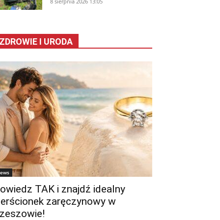
8 sierpnia 2026 13:05
ZDROWIE I URODA
ews
owiedz TAK i znajdź idealny
ierścionek zaręczynowy w
zeszowie!