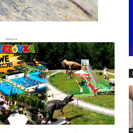
Reklama
N