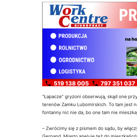
“Łapacze” gryzoni obserwują, skąd one przy
terenów Zamku Lubomirskich. To tam jest n
fontanny nic nie da, bo one tam nie mieszka
– Zwrócimy się z pismem do sądu, by włączy
Gernand. Miasto apeluje też do mieszkańców