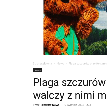
Strona główna
News
Plaga szczurów przy fontanni
News
Plaga szczurów 
walczy z nimi m
Przez
Rzeszów News
-
16 kwietnia 2023 10:23