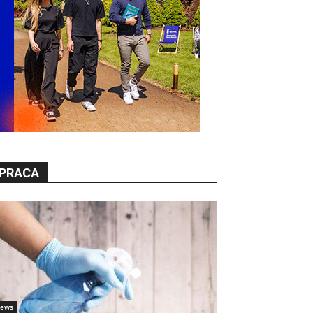
PRACA
ews