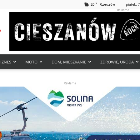
C
20
piątek, 7
Rzeszów
Reklama
BIZNES
MOTO
DOM, MIESZKANIE
ZDROWIE, URODA
Reklama