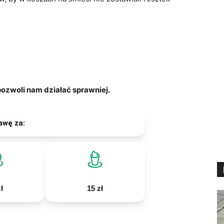
zwoli nam działać sprawniej.
awę za:
ł
15 zł