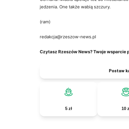
jedzenia. One także wabią szczury.
(ram)
redakcja@rzeszow-news.pl
Czytasz Rzeszów News? Twoje wsparcie po
Postaw k
5 zł
10 z