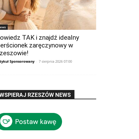
ews
owiedz TAK i znajdź idealny
ierścionek zaręczynowy w
zeszowie!
tykuł Sponsorowany
-
7 sierpnia 2026 07:00
WSPIERAJ RZESZÓW NEWS