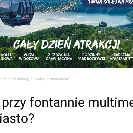
e multimedialnej. Jak walczy z nimi miasto?
przy fontannie multime
iasto?