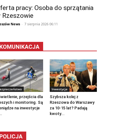
ferta pracy: Osoba do sprzątania
 Rzeszowie
eszów News
-
7 sierpnia 2026 06:11
KOMUNIKACJA
ezpieczeństwo
Inwestycje
wietlenie, przejścia dla
Szybsza kolej z
eszych i monitoring. Są
Rzeszowa do Warszawy
eniądze na inwestycje
za 10-15 lat? Padają
..
kwoty...
POLICJA