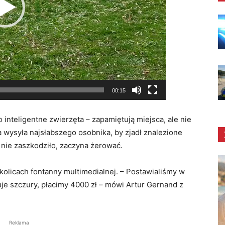
00:15
o inteligentne zwierzęta – zapamiętują miejsca, ale nie
a wysyła najsłabszego osobnika, by zjadł znalezione
 nie zaszkodziło, zaczyna żerować.
olicach fontanny multimedialnej. – Postawialiśmy w
uje szczury, płacimy 4000 zł – mówi Artur Gernand z
Reklama