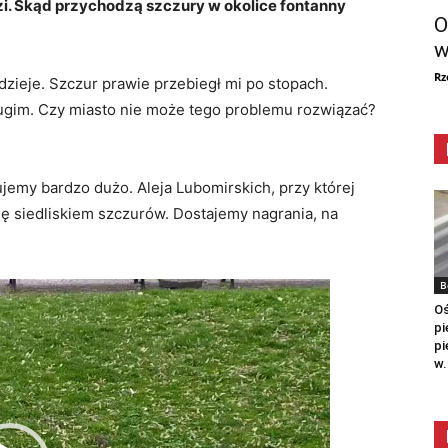
zi. Skąd przychodzą szczury w okolice fontanny
O
w
Rz
 dzieje. Szczur prawie przebiegł mi po stopach.
drugim. Czy miasto nie może tego problemu rozwiązać?
jemy bardzo dużo. Aleja Lubomirskich, przy której
się siedliskiem szczurów. Dostajemy nagrania, na
B
Oś
pi
pi
w.