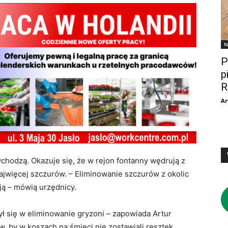
N
P
p
R
Ar
chodzą. Okazuje się, że w rejon fontanny wędrują z
ajwięcej szczurów. – Eliminowanie szczurów z okolic
ją – mówią urzędnicy.
ł się w eliminowanie gryzoni – zapowiada Artur
, by w koszach na śmieci nie zostawiali resztek