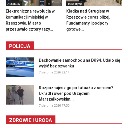
Autobusy
Inwestycje
Elektroniczna rewolucja w
Kładka nad Strugiem w
komunikacji miejskiej w
Rzeszowie coraz bliżej.
Rzeszowie. Miasto
Fundamenty i podpory
przesuwało cztery razy...
gotowe...
POLICJA
Dachowanie samochodu na DK94. Udało się
wyjść bez szwanku
7 sierpnia 2026 22:14
Rozpoznajesz go po tatuażu z sercem?
Ukradł rower pod Urzędem
Marszałkowskim...
7 sierpnia 2026 17:30
ZDROWIE I URODA