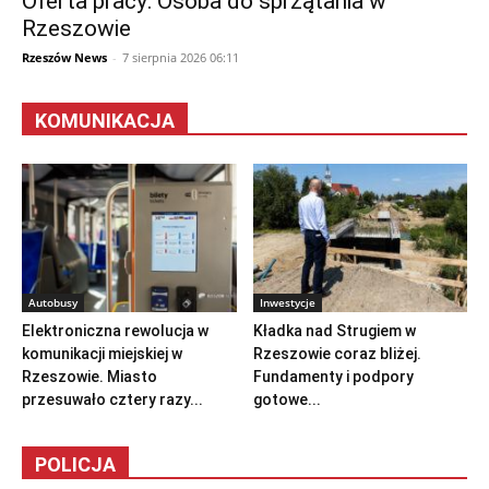
Oferta pracy: Osoba do sprzątania w
Rzeszowie
Rzeszów News
-
7 sierpnia 2026 06:11
KOMUNIKACJA
Autobusy
Inwestycje
Elektroniczna rewolucja w
Kładka nad Strugiem w
komunikacji miejskiej w
Rzeszowie coraz bliżej.
Rzeszowie. Miasto
Fundamenty i podpory
przesuwało cztery razy...
gotowe...
POLICJA