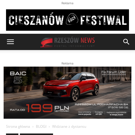
Reklama
Reklama
Strona główna
BLOGI
Widziane z dystansu