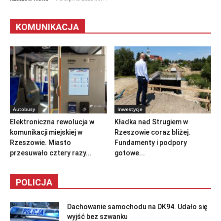
KOMUNIKACJA
Autobusy
Inwestycje
Elektroniczna rewolucja w
Kładka nad Strugiem w
komunikacji miejskiej w
Rzeszowie coraz bliżej.
Rzeszowie. Miasto
Fundamenty i podpory
przesuwało cztery razy...
gotowe...
POLICJA
Dachowanie samochodu na DK94. Udało się
wyjść bez szwanku