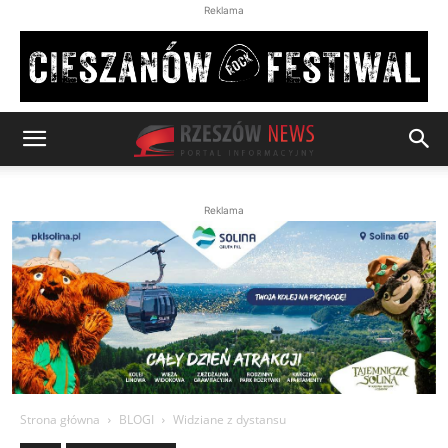
Reklama
Reklama
Strona główna
BLOGI
Widziane z dystansu