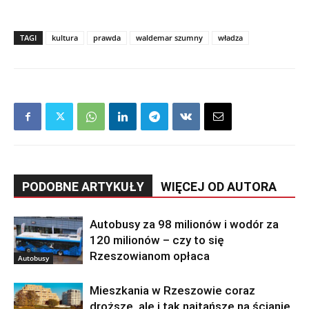
TAGI
kultura
prawda
waldemar szumny
władza
PODOBNE ARTYKUŁY
WIĘCEJ OD AUTORA
Autobusy za 98 milionów i wodór za
120 milionów – czy to się
Rzeszowianom opłaca
Autobusy
Mieszkania w Rzeszowie coraz
droższe, ale i tak najtańsze na ścianie