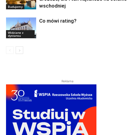
wschodniej
Budujemy
Co mówi rating?
Widziane z
dystansu
Reklama