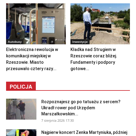
Autobusy
Inwestycje
Elektroniczna rewolucja w
Kładka nad Strugiem w
komunikacji miejskiej w
Rzeszowie coraz bliżej.
Rzeszowie. Miasto
Fundamenty i podpory
przesuwało cztery razy...
gotowe...
POLICJA
Rozpoznajesz go po tatuażu z sercem?
Ukradł rower pod Urzędem
Marszałkowskim...
7 sierpnia 2026 17:30
Najpierw koncert Zenka Martyniuka, później