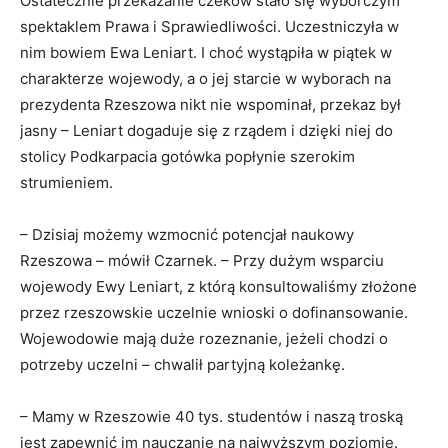
Ostatecznie przekazanie czeków stało się wyborczym
spektaklem Prawa i Sprawiedliwości. Uczestniczyła w
nim bowiem Ewa Leniart. I choć wystąpiła w piątek w
charakterze wojewody, a o jej starcie w wyborach na
prezydenta Rzeszowa nikt nie wspominał, przekaz był
jasny – Leniart dogaduje się z rządem i dzięki niej do
stolicy Podkarpacia gotówka popłynie szerokim
strumieniem.
– Dzisiaj możemy wzmocnić potencjał naukowy
Rzeszowa – mówił Czarnek. – Przy dużym wsparciu
wojewody Ewy Leniart, z którą konsultowaliśmy złożone
przez rzeszowskie uczelnie wnioski o dofinansowanie.
Wojewodowie mają duże rozeznanie, jeżeli chodzi o
potrzeby uczelni – chwalił partyjną koleżankę.
– Mamy w Rzeszowie 40 tys. studentów i naszą troską
jest zapewnić im nauczanie na najwyższym poziomie.