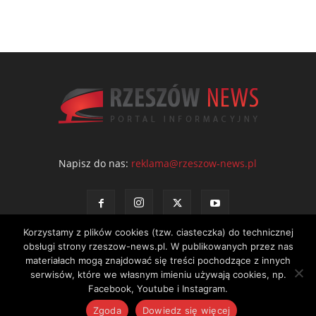
Napisz do nas:
reklama@rzeszow-news.pl
Korzystamy z plików cookies (tzw. ciasteczka) do technicznej
obsługi strony rzeszow-news.pl. W publikowanych przez nas
materiałach mogą znajdować się treści pochodzące z innych
serwisów, które we własnym imieniu używają cookies, np.
Kontakt
Polityka prywatności
Regulamin portalu
Facebook, Youtube i Instagram.
© NEWS Sp. z o.o. - wydawca portalu Rzeszów News. Wszystkie prawa
Zgoda
Dowiedz się więcej
zastrzeżone. Tel.: 601 97 55 30