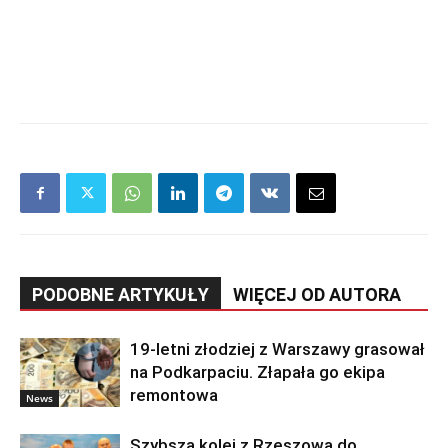
PODOBNE ARTYKUŁY
WIĘCEJ OD AUTORA
19-letni złodziej z Warszawy grasował
na Podkarpaciu. Złapała go ekipa
remontowa
News
Szybsza kolej z Rzeszowa do