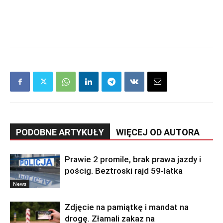
PODOBNE ARTYKUŁY
WIĘCEJ OD AUTORA
Prawie 2 promile, brak prawa jazdy i
pościg. Beztroski rajd 59-latka
News
Zdjęcie na pamiątkę i mandat na
drogę. Złamali zakaz na