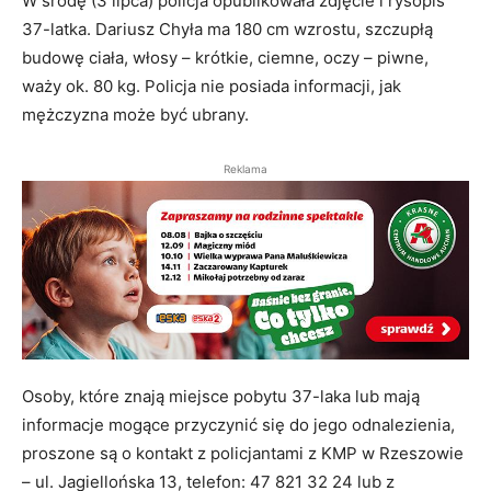
W środę (3 lipca) policja opublikowała zdjęcie i rysopis
37-latka. Dariusz Chyła ma 180 cm wzrostu, szczupłą
budowę ciała, włosy – krótkie, ciemne, oczy – piwne,
waży ok. 80 kg. Policja nie posiada informacji, jak
mężczyzna może być ubrany.
Reklama
Osoby, które znają miejsce pobytu 37-laka lub mają
informacje mogące przyczynić się do jego odnalezienia,
proszone są o kontakt z policjantami z KMP w Rzeszowie
– ul. Jagiellońska 13, telefon: 47 821 32 24 lub z