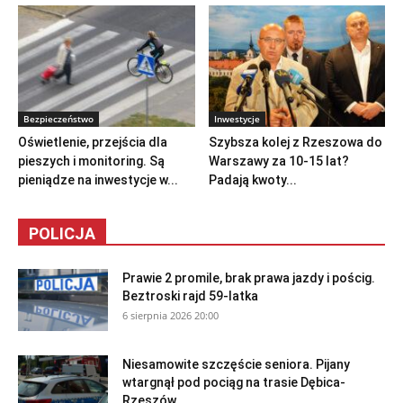
Bezpieczeństwo
Inwestycje
Oświetlenie, przejścia dla
Szybsza kolej z Rzeszowa do
pieszych i monitoring. Są
Warszawy za 10-15 lat?
pieniądze na inwestycje w...
Padają kwoty...
POLICJA
Prawie 2 promile, brak prawa jazdy i pościg.
Beztroski rajd 59-latka
6 sierpnia 2026 20:00
Niesamowite szczęście seniora. Pijany
wtargnął pod pociąg na trasie Dębica-
Rzeszów