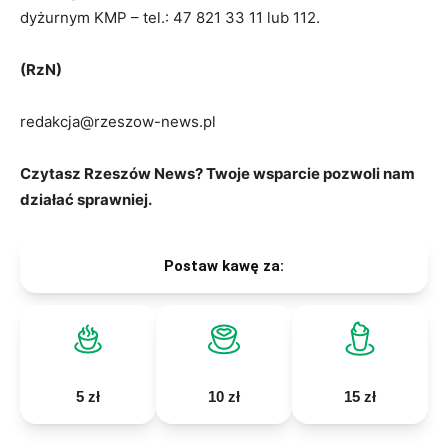
dyżurnym KMP – tel.: 47 821 33 11 lub 112.
(RzN)
redakcja@rzeszow-news.pl
Czytasz Rzeszów News? Twoje wsparcie pozwoli nam
działać sprawniej.
Postaw kawę za:
5 zł
10 zł
15 zł