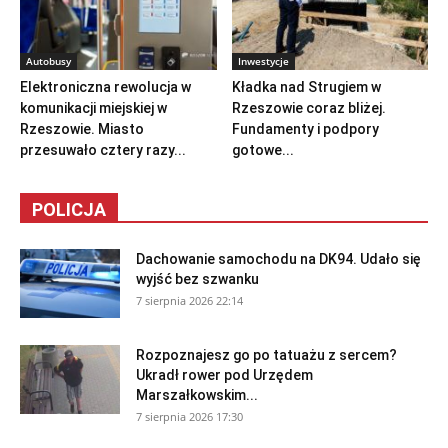
Autobusy
Inwestycje
Elektroniczna rewolucja w
Kładka nad Strugiem w
komunikacji miejskiej w
Rzeszowie coraz bliżej.
Rzeszowie. Miasto
Fundamenty i podpory
przesuwało cztery razy...
gotowe...
POLICJA
Dachowanie samochodu na DK94. Udało się
wyjść bez szwanku
7 sierpnia 2026 22:14
Rozpoznajesz go po tatuażu z sercem?
Ukradł rower pod Urzędem
Marszałkowskim...
7 sierpnia 2026 17:30