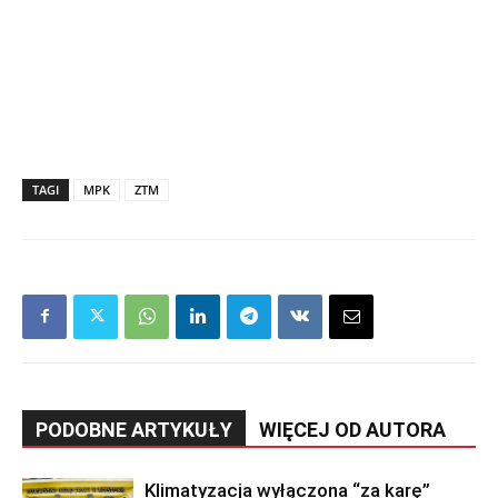
TAGI
MPK
ZTM
PODOBNE ARTYKUŁY
WIĘCEJ OD AUTORA
Klimatyzacja wyłączona “za karę”