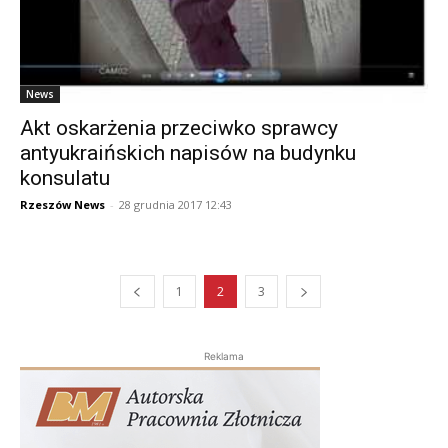
News
Akt oskarżenia przeciwko sprawcy
antyukraińskich napisów na budynku
konsulatu
Rzeszów News
-
28 grudnia 2017 12:43
1
2
3
Reklama