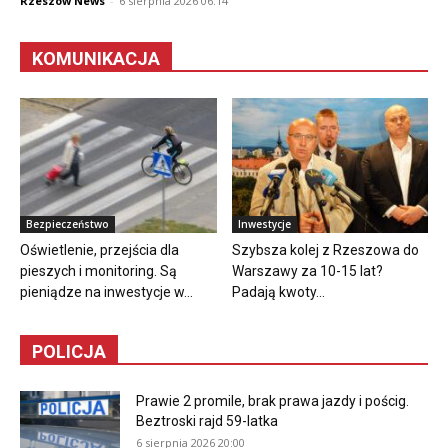
Rzeszów News
-
6 sierpnia 2026 06:14
KOMUNIKACJA
Bezpieczeństwo
Inwestycje
Oświetlenie, przejścia dla
Szybsza kolej z Rzeszowa do
pieszych i monitoring. Są
Warszawy za 10-15 lat?
pieniądze na inwestycje w...
Padają kwoty...
POLICJA
Prawie 2 promile, brak prawa jazdy i pościg.
Beztroski rajd 59-latka
6 sierpnia 2026 20:00