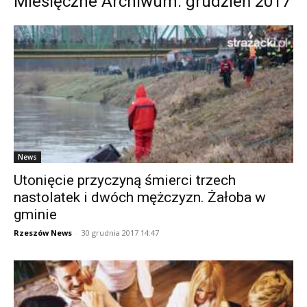
Miesięczne Archiwum: grudzień 2017
News
Utonięcie przyczyną śmierci trzech
nastolatek i dwóch mężczyzn. Żałoba w
gminie
Rzeszów News
-
30 grudnia 2017 14:47