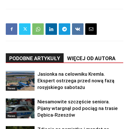
PODOBNE ARTYKUŁY
WIĘCEJ OD AUTORA
Jasionka na celowniku Kremla.
Ekspert ostrzega przed nową fazą
rosyjskiego sabotażu
News
Niesamowite szczęście seniora.
Pijany wtargnął pod pociąg na trasie
Dębica-Rzeszów
News