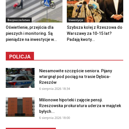
Bezpieczeństwo
Inwestycje
Oświetlenie, przejścia dla
Szybsza kolej z Rzeszowa do
pieszych i monitoring. Są
Warszawy za 10-15 lat?
pieniądze na inwestycje w...
Padają kwoty...
POLICJA
Niesamowite szczęście seniora. Pijany
wtargnął pod pociąg na trasie Dębica-
Rzeszów
6 sierpnia 2026 18:34
Milionowe hipoteki i zajęcie pensji.
Rzeszowska prokuratura uderza w majątek
byłych...
6 sierpnia 2026 18:00