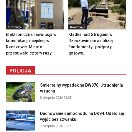
Autobusy
Inwestycje
Elektroniczna rewolucja w
Kładka nad Strugiem w
komunikacji miejskiej w
Rzeszowie coraz bliżej.
Rzeszowie. Miasto
Fundamenty i podpory
przesuwało cztery razy...
gotowe...
POLICJA
Śmiertelny wypadek na DW878. Utrudnienia
w ruchu
8 sierpnia 2026 13:05
Dachowanie samochodu na DK94. Udało się
wyjść bez szwanku
7 sierpnia 2026 22:14