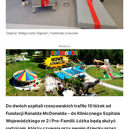
Zdjęcie: Małgorzata Stępień / materiały prasowe
Reklama
Do dwóch szpitali rzeszowskich trafiło 10 łóżek od
Fundacji Ronalda McDonalda – do Klinicznego Szpitala
Wojewódzkiego nr 2 i Pro-Familii. Łóżka będą służyć
rodzicom, którzy czuwają przy swoim dziecku przez