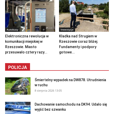
Autobusy
Inwestycje
Elektroniczna rewolucja w
Kładka nad Strugiem w
komunikacji miejskiej w
Rzeszowie coraz bliżej.
Rzeszowie. Miasto
Fundamenty i podpory
przesuwało cztery razy...
gotowe...
POLICJA
Śmiertelny wypadek na DW878. Utrudnienia
w ruchu
8 sierpnia 2026 13:05
Dachowanie samochodu na DK94. Udało się
wyjść bez szwanku