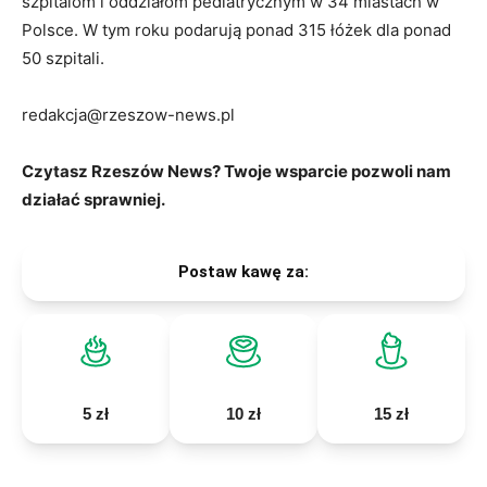
szpitalom i oddziałom pediatrycznym w 34 miastach w
Polsce. W tym roku podarują ponad 315 łóżek dla ponad
50 szpitali.
redakcja@rzeszow-news.pl
Czytasz Rzeszów News? Twoje wsparcie pozwoli nam
działać sprawniej.
Postaw kawę za:
5 zł
10 zł
15 zł