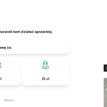
zwoli nam działać sprawniej.
awę za:
ł
15 zł
Reklama