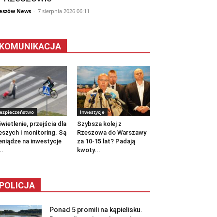
eszów News
-
7 sierpnia 2026 06:11
KOMUNIKACJA
ezpieczeństwo
Inwestycje
wietlenie, przejścia dla
Szybsza kolej z
eszych i monitoring. Są
Rzeszowa do Warszawy
eniądze na inwestycje
za 10-15 lat? Padają
..
kwoty...
POLICJA
Ponad 5 promili na kąpielisku.