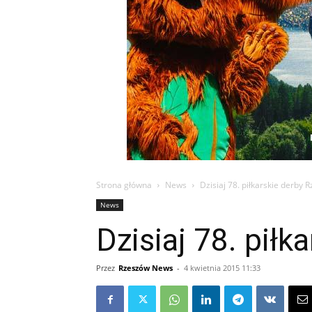
Strona główna
News
Dzisiaj 78. piłkarskie derby 
News
Dzisiaj 78. piłk
Przez
Rzeszów News
-
4 kwietnia 2015 11:33