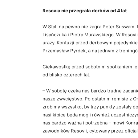
Resovia nie przegrała derbów od 4 lat
W Stali na pewno nie zagra Peter Suswam. 
Lisańczuka i Piotra Murawskiego. W Resovii
urazy. Kontuzji przed derbowym pojedynki
Przemysław Pyrdek, a na jednym z trening
Ciekawostką przed sobotnim spotkaniem jes
od blisko czterech lat.
– W sobotę czeka nas bardzo trudne zadanie
nasze zwycięstwo. Po ostatnim remisie z O
zrobimy wszystko, by trzy punkty zostały d
nasi kibice będą mogli również uczestniczy
nas bardzo ważna i potrzebna – mówi Konr
zawodników Resovii, cytowany przez oficjal