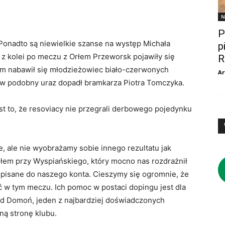
N
P
Ponadto są niewielkie szanse na występ Michała
p
 z kolei po meczu z Orłem Przeworsk pojawiły się
R
em nabawił się młodzieżowiec biało-czerwonych
Ar
ów podobny uraz dopadł bramkarza Piotra Tomczyka.
t to, że resoviacy nie przegrali derbowego pojedynku
, ale nie wyobrażamy sobie innego rezultatu jak
rłem przy Wyspiańskiego, który mocno nas rozdrażnił
opisane do naszego konta. Cieszymy się ogromnie, że
ć w tym meczu. Ich pomoc w postaci dopingu jest dla
ad Domoń, jeden z najbardziej doświadczonych
ną stronę klubu.