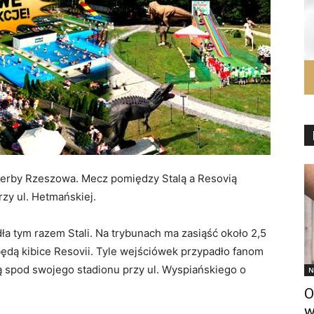
 derby Rzeszowa. Mecz pomiędzy Stalą a Resovią
rzy ul. Hetmańskiej.
 tym razem Stali. Na trybunach ma zasiąść około 2,5
ędą kibice Resovii. Tyle wejściówek przypadło fanom
ą spod swojego stadionu przy ul. Wyspiańskiego o
N
O
w