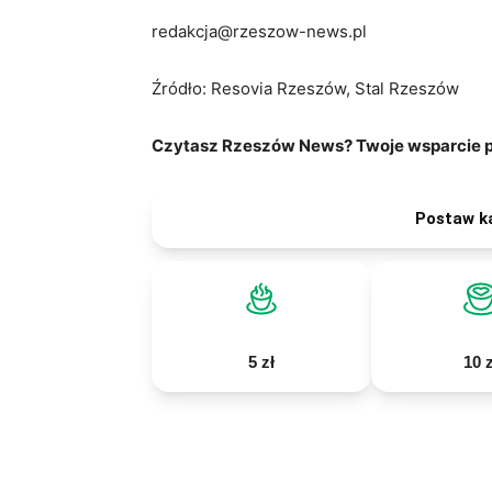
redakcja@rzeszow-news.pl
Źródło: Resovia Rzeszów, Stal Rzeszów
Czytasz Rzeszów News? Twoje wsparcie po
Postaw k
5 zł
10 z