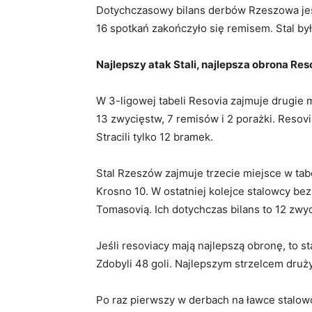
Dotychczasowy bilans derbów Rzeszowa jest 
16 spotkań zakończyło się remisem. Stal by
Najlepszy atak Stali, najlepsza obrona Res
W 3-ligowej tabeli Resovia zajmuje drugie 
13 zwycięstw, 7 remisów i 2 porażki. Resov
Stracili tylko 12 bramek.
Stal Rzeszów zajmuje trzecie miejsce w tabel
Krosno 10. W ostatniej kolejce stalowcy 
Tomasovią. Ich dotychczas bilans to 12 zwyc
Jeśli resoviacy mają najlepszą obronę, to s
Zdobyli 48 goli. Najlepszym strzelcem drużyn
Po raz pierwszy w derbach na ławce stalowc