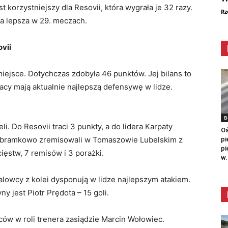
korzystniejszy dla Resovii, która wygrała je 32 razy.
Rz
ła lepsza w 29. meczach.
ovii
miejsce. Dotychczas zdobyła 46 punktów. Jej bilans to
iacy mają aktualnie najlepszą defensywę w lidze.
B
i. Do Resovii traci 3 punkty, a do lidera Karpaty
Oś
bezbramkowo zremisowali w Tomaszowie Lubelskim z
pi
pi
ięstw, 7 remisów i 3 porażki.
w.
talowcy z kolei dysponują w lidze najlepszym atakiem.
y jest Piotr Prędota – 15 goli.
ów w roli trenera zasiądzie Marcin Wołowiec.