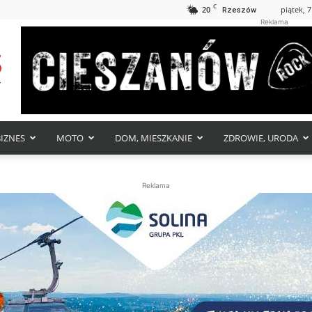
C
20
piątek, 7
Rzeszów
Reklama
BIZNES
MOTO
DOM, MIESZKANIE
ZDROWIE, URODA
Reklama