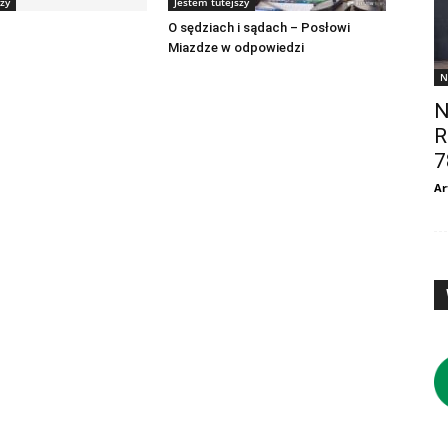
zy
Jestem tutejszy
O sędziach i sądach – Posłowi
Miazdze w odpowiedzi
N
N
R
7
Ar