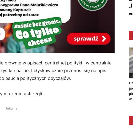
J
Rz
ę głównie w opisach centralnej polityki i w centralnie
tkie partie. I błyskawicznie przenosi się na opis
B
 do psucia politycznych obyczajów.
Oś
pi
ym terenie ustrzegli.
pi
w.
Reklama