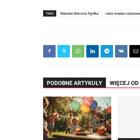
TAGI
Mandat Marcina Fijołka
rada miasta rzeszow
PODOBNE ARTYKUŁY
WIĘCEJ OD