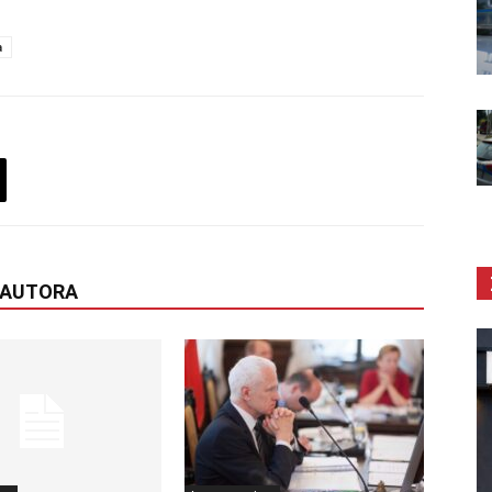
a
 AUTORA