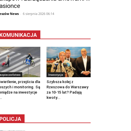
asionce
eszów News
-
6 sierpnia 2026 06:14
KOMUNIKACJA
ezpieczeństwo
Inwestycje
wietlenie, przejścia dla
Szybsza kolej z
eszych i monitoring. Są
Rzeszowa do Warszawy
eniądze na inwestycje
za 10-15 lat? Padają
..
kwoty...
POLICJA