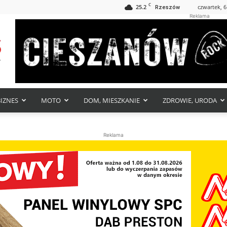
C
25.2
czwartek, 6
Rzeszów
Reklama
BIZNES
MOTO
DOM, MIESZKANIE
ZDROWIE, URODA
Reklama