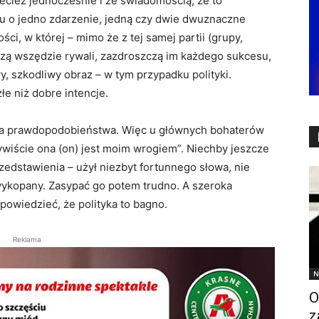
ecież jednocześnie i ze świadomością, że to
u o jedno zdarzenie, jedną czy dwie dwuznaczne
ci, w której – mimo że z tej samej partii (grupy,
dzą wszędzie rywali, zazdroszczą im każdego sukcesu,
y, szkodliwy obraz – w tym przypadku polityki.
łe niż dobre intencje.
iona prawdopodobieństwa. Więc u głównych bohaterów
ywiście ona (on) jest moim wrogiem”. Niechby jeszcze
zedstawienia – użył niezbyt fortunnego słowa, nie
w wykopany. Zasypać go potem trudno. A szeroka
owiedzieć, że polityka to bagno.
Reklama
N
O
z