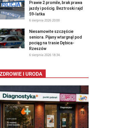
Prawie 2 promile, brak prawa
jazdy i pościg. Beztroski rajd
59-latka
6 sierpnia 2026 20:00
Niesamowite szczęście
seniora. Pijany wtargnął pod
pociąg na trasie Dębica-
Rzeszów
6 sierpnia 2026 18:34
ZDROWIE I URODA