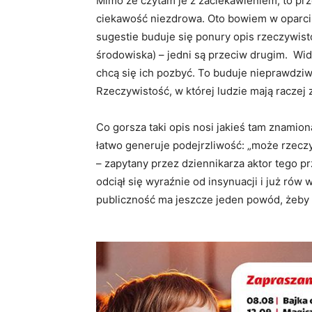
Mimo że czytam je z zaciekawieniem, to prz
ciekawość niezdrowa. Oto bowiem w oparci
sugestie buduje się ponury opis rzeczywistoś
środowiska) – jedni są przeciw drugim. Wi
chcą się ich pozbyć. To buduje nieprawdziw
Rzeczywistość, w której ludzie mają raczej z
Co gorsza taki opis nosi jakieś tam znam
łatwo generuje podejrzliwość: „może rzecz
– zapytany przez dziennikarza aktor tego pr
odciął się wyraźnie od insynuacji i już ró
publiczność ma jeszcze jeden powód, żeby p