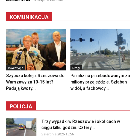
KOMUNIKACJA
Inwestycje
Drogi
Szybsza kolej z Rzeszowa do
Paraliż na przebudowanym za
Warszawy za 10-15 lat?
miliony przejeździe. Szlaban
Padają kwoty...
w dół, a fachowcy...
POLICJA
Trzy wypadki w Rzeszowie i okolicach w
ciągu kilku godzin. Cztery...
5 sierpnia 2026 15:56