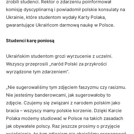
zrobili studenci. Rektor o zdarzeniu poinformował
komisję dyscyplinarną i powiadomił polskie konsulaty na
Ukrainie, które studentom wydały Karty Polaka,
gwarantujące Ukraińcom darmową naukę w Polsce.
Studenci karę poniosą
Ukraińskim studentom grozi wyrzucenie z uczelni.
Wszyscy przeprosili „naród Polski za przykrości
wyrządzone tym zdarzeniem”.
„Nie sugerowaliśmy tym zdjęciem faszyzmu czy rasizmu.
Nie jesteśmy banderowcami, jak sugerowałoby to
zdjęcie. Czujemy się związani z narodem polskim jako
bracia – wszyscy mamy polskie korzenie. Dzięki Karcie
Polaka możemy studiować w Polsce na takich zasadach
jak obywatele polscy. Raz jeszcze prosimy o przyjęcie
wyjaśnienia, że tym zdjęciem nie chcieliśmy propagować