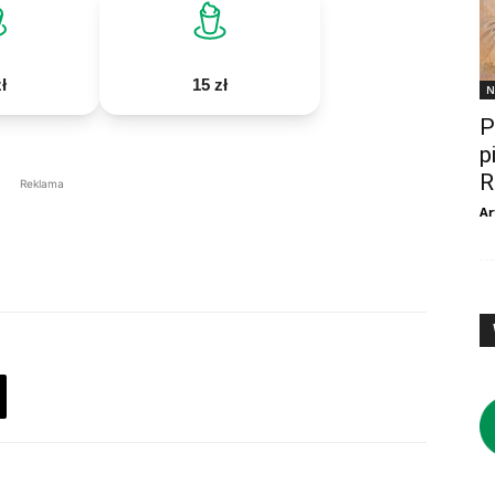
ł
15 zł
N
P
p
R
Reklama
Ar