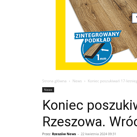
Strona główna
News
Koniec poszukiwań 17-letni
News
Koniec poszuki
Rzeszowa. Wróc
Przez
Rzeszów News
-
22 kwietnia 2024 09:31