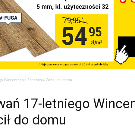
ego Wincentego z Rzeszowa. Wrócił do domu
wań 17-letniego Wince
ił do domu