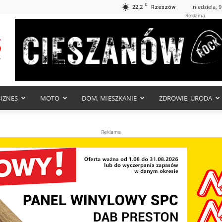
C
22.2
niedziela, 9
Rzeszów
Reklama
BIZNES
MOTO
DOM, MIESZKANIE
ZDROWIE, URODA
Reklama