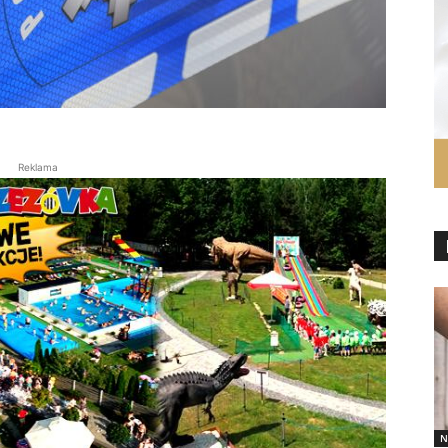
Reklama
N