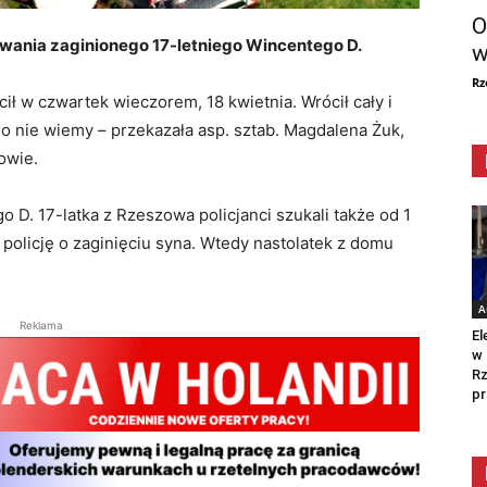
O
wania zaginionego 17-letniego Wincentego D.
w
Rz
cił w czwartek wieczorem, 18 kwietnia. Wrócił cały i
o nie wiemy – przekazała asp. sztab. Magdalena Żuk,
owie.
 D. 17-latka z Rzeszowa policjanci szukali także od 1
policję o zaginięciu syna. Wtedy nastolatek z domu
A
Reklama
El
w 
Rz
pr