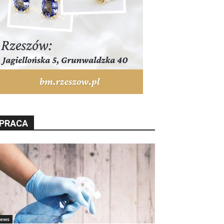
PRACA
ews