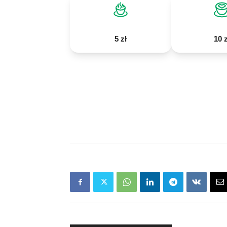
5 zł
10 z