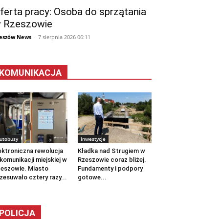
ferta pracy: Osoba do sprzątania
 Rzeszowie
eszów News
-
7 sierpnia 2026 06:11
KOMUNIKACJA
utobusy
Inwestycje
ektroniczna rewolucja
Kładka nad Strugiem w
komunikacji miejskiej w
Rzeszowie coraz bliżej.
eszowie. Miasto
Fundamenty i podpory
zesuwało cztery razy...
gotowe...
POLICJA