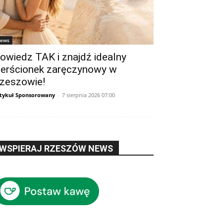
ews
owiedz TAK i znajdź idealny
ierścionek zaręczynowy w
zeszowie!
tykuł Sponsorowany
-
7 sierpnia 2026 07:00
WSPIERAJ RZESZÓW NEWS