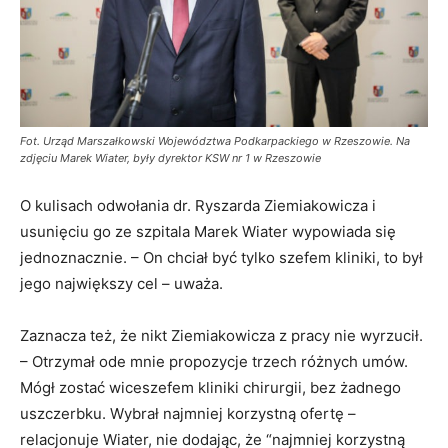
Fot. Urząd Marszałkowski Województwa Podkarpackiego w Rzeszowie. Na
zdjęciu Marek Wiater, były dyrektor KSW nr 1 w Rzeszowie
O kulisach odwołania dr. Ryszarda Ziemiakowicza i
usunięciu go ze szpitala Marek Wiater wypowiada się
jednoznacznie. – On chciał być tylko szefem kliniki, to był
jego największy cel – uważa.
Zaznacza też, że nikt Ziemiakowicza z pracy nie wyrzucił.
– Otrzymał ode mnie propozycje trzech różnych umów.
Mógł zostać wiceszefem kliniki chirurgii, bez żadnego
uszczerbku. Wybrał najmniej korzystną ofertę –
relacjonuje Wiater, nie dodając, że “najmniej korzystną