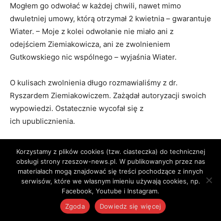
Mogłem go odwołać w każdej chwili, nawet mimo
dwuletniej umowy, którą otrzymał 2 kwietnia – gwarantuje
Wiater. – Moje z kolei odwołanie nie miało ani z
odejściem Ziemiakowicza, ani ze zwolnieniem
Gutkowskiego nic wspólnego – wyjaśnia Wiater.
O kulisach zwolnienia długo rozmawialiśmy z dr.
Ryszardem Ziemiakowiczem. Zażądał autoryzacji swoich
wypowiedzi. Ostatecznie wycofał się z
ich upublicznienia.
Ktoś kłamie
Korzystamy z plików cookies (tzw. ciasteczka) do technicznej
obsługi strony rzeszow-news.pl. W publikowanych przez nas
materiałach mogą znajdować się treści pochodzące z innych
serwisów, które we własnym imieniu używają cookies, np.
Facebook, Youtube i Instagram.
Zgoda
Dowiedz się więcej