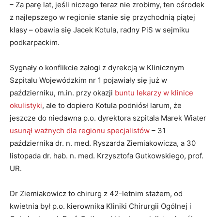
– Za parę lat, jeśli niczego teraz nie zrobimy, ten ośrodek
z najlepszego w regionie stanie się przychodnią piątej
klasy – obawia się Jacek Kotula, radny PiS w sejmiku
podkarpackim.
Sygnały o konflikcie załogi z dyrekcją w Klinicznym
Szpitalu Wojewódzkim nr 1 pojawiały się już w
październiku, m.in. przy okazji
buntu lekarzy w klinice
okulistyki
, ale to dopiero Kotula podniósł larum, że
jeszcze do niedawna p.o. dyrektora szpitala Marek Wiater
usunął ważnych dla regionu specjalistów
– 31
października dr. n. med. Ryszarda Ziemiakowicza, a 30
listopada dr. hab. n. med. Krzysztofa Gutkowskiego, prof.
UR.
Dr Ziemiakowicz to chirurg z 42-letnim stażem, od
kwietnia był p.o. kierownika Kliniki Chirurgii Ogólnej i