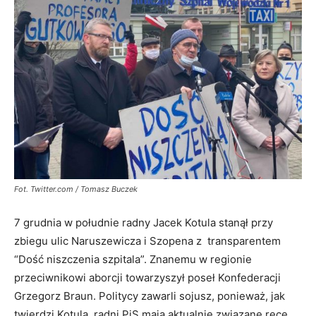
Fot. Twitter.com / Tomasz Buczek
7 grudnia w południe radny Jacek Kotula stanął przy
zbiegu ulic Naruszewicza i Szopena z transparentem
“Dość niszczenia szpitala”. Znanemu w regionie
przeciwnikowi aborcji towarzyszył poseł Konfederacji
Grzegorz Braun. Politycy zawarli sojusz, ponieważ, jak
twierdzi Kotula, radni PiS mają aktualnie związane ręce,