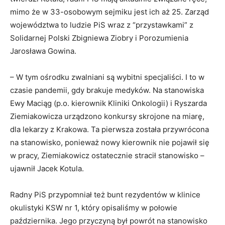
mimo że w 33-osobowym sejmiku jest ich aż 25. Zarząd
województwa to ludzie PiS wraz z “przystawkami” z
Solidarnej Polski Zbigniewa Ziobry i Porozumienia
Jarosława Gowina.
– W tym ośrodku zwalniani są wybitni specjaliści. I to w
czasie pandemii, gdy brakuje medyków. Na stanowiska
Ewy Maciąg (p.o. kierownik Kliniki Onkologii) i Ryszarda
Ziemiakowicza urządzono konkursy skrojone na miarę,
dla lekarzy z Krakowa. Ta pierwsza została przywrócona
na stanowisko, ponieważ nowy kierownik nie pojawił się
w pracy, Ziemiakowicz ostatecznie stracił stanowisko –
ujawnił Jacek Kotula.
Radny PiS przypomniał też bunt rezydentów w klinice
okulistyki KSW nr 1, który opisaliśmy w połowie
października. Jego przyczyną był powrót na stanowisko