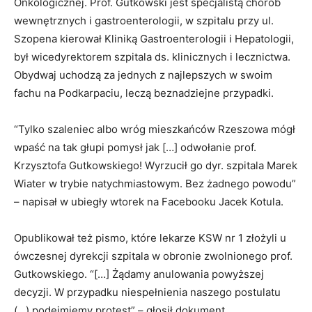
Onkologicznej. Prof. Gutkowski jest specjalistą chorób
wewnętrznych i gastroenterologii, w szpitalu przy ul.
Szopena kierował Kliniką Gastroenterologii i Hepatologii,
był wicedyrektorem szpitala ds. klinicznych i lecznictwa.
Obydwaj uchodzą za jednych z najlepszych w swoim
fachu na Podkarpaciu, leczą beznadziejne przypadki.
“Tylko szaleniec albo wróg mieszkańców Rzeszowa mógł
wpaść na tak głupi pomysł jak […] odwołanie prof.
Krzysztofa Gutkowskiego! Wyrzucił go dyr. szpitala Marek
Wiater w trybie natychmiastowym. Bez żadnego powodu”
– napisał w ubiegły wtorek na Facebooku Jacek Kotula.
Opublikował też pismo, które lekarze KSW nr 1 złożyli u
ówczesnej dyrekcji szpitala w obronie zwolnionego prof.
Gutkowskiego. “[…] Żądamy anulowania powyższej
decyzji. W przypadku niespełnienia naszego postulatu
(…) podejmiemy protest” – głosił dokument.