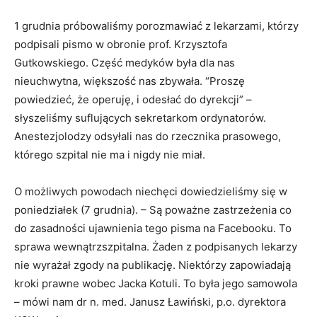
1 grudnia próbowaliśmy porozmawiać z lekarzami, którzy
podpisali pismo w obronie prof. Krzysztofa
Gutkowskiego. Część medyków była dla nas
nieuchwytna, większość nas zbywała. “Proszę
powiedzieć, że operuję, i odesłać do dyrekcji” –
słyszeliśmy suflujących sekretarkom ordynatorów.
Anestezjolodzy odsyłali nas do rzecznika prasowego,
którego szpital nie ma i nigdy nie miał.
O możliwych powodach niechęci dowiedzieliśmy się w
poniedziałek (7 grudnia). – Są poważne zastrzeżenia co
do zasadności ujawnienia tego pisma na Facebooku. To
sprawa wewnątrzszpitalna. Żaden z podpisanych lekarzy
nie wyrażał zgody na publikację. Niektórzy zapowiadają
kroki prawne wobec Jacka Kotuli. To była jego samowola
– mówi nam dr n. med. Janusz Ławiński, p.o. dyrektora