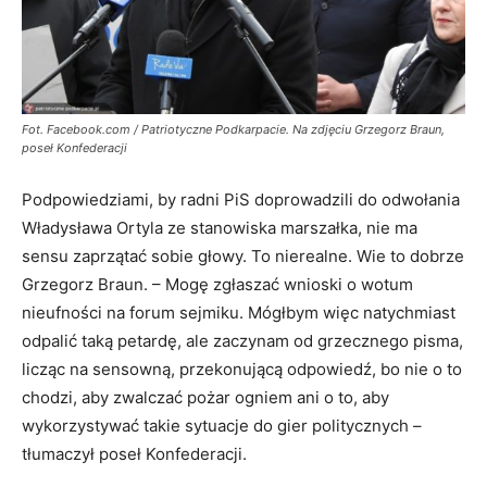
Fot. Facebook.com / Patriotyczne Podkarpacie. Na zdjęciu Grzegorz Braun,
poseł Konfederacji
Podpowiedziami, by radni PiS doprowadzili do odwołania
Władysława Ortyla ze stanowiska marszałka, nie ma
sensu zaprzątać sobie głowy. To nierealne. Wie to dobrze
Grzegorz Braun. – Mogę zgłaszać wnioski o wotum
nieufności na forum sejmiku. Mógłbym więc natychmiast
odpalić taką petardę, ale zaczynam od grzecznego pisma,
licząc na sensowną, przekonującą odpowiedź, bo nie o to
chodzi, aby zwalczać pożar ogniem ani o to, aby
wykorzystywać takie sytuacje do gier politycznych –
tłumaczył poseł Konfederacji.