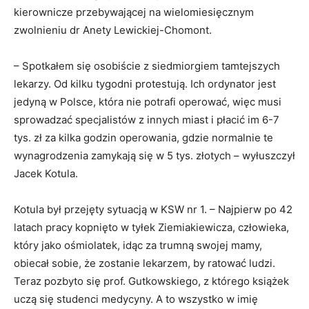
kierownicze przebywającej na wielomiesięcznym
zwolnieniu dr Anety Lewickiej-Chomont.
– Spotkałem się osobiście z siedmiorgiem tamtejszych
lekarzy. Od kilku tygodni protestują. Ich ordynator jest
jedyną w Polsce, która nie potrafi operować, więc musi
sprowadzać specjalistów z innych miast i płacić im 6-7
tys. zł za kilka godzin operowania, gdzie normalnie te
wynagrodzenia zamykają się w 5 tys. złotych – wyłuszczył
Jacek Kotula.
Kotula był przejęty sytuacją w KSW nr 1. – Najpierw po 42
latach pracy kopnięto w tyłek Ziemiakiewicza, człowieka,
który jako ośmiolatek, idąc za trumną swojej mamy,
obiecał sobie, że zostanie lekarzem, by ratować ludzi.
Teraz pozbyto się prof. Gutkowskiego, z którego książek
uczą się studenci medycyny. A to wszystko w imię