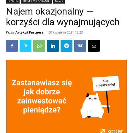
BIZNES
DOM I MIESZKANIE
News
Najem okazjonalny ―
korzyści dla wynajmujących
Przez
Artykuł Partnera
-
30 kwietnia 2021 12:23