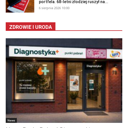
portfela. 68-letni złodziej ruszył na...
6 sierpnia 2026 10:00
ZDROWIE I URODA
News