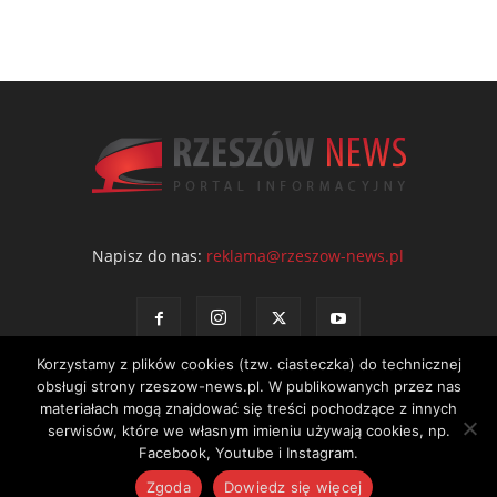
Napisz do nas:
reklama@rzeszow-news.pl
Korzystamy z plików cookies (tzw. ciasteczka) do technicznej
obsługi strony rzeszow-news.pl. W publikowanych przez nas
materiałach mogą znajdować się treści pochodzące z innych
serwisów, które we własnym imieniu używają cookies, np.
Kontakt
Polityka prywatności
Regulamin portalu
Facebook, Youtube i Instagram.
© NEWS Sp. z o.o. - wydawca portalu Rzeszów News. Wszystkie prawa
Zgoda
Dowiedz się więcej
zastrzeżone. Tel.: 601 97 55 30