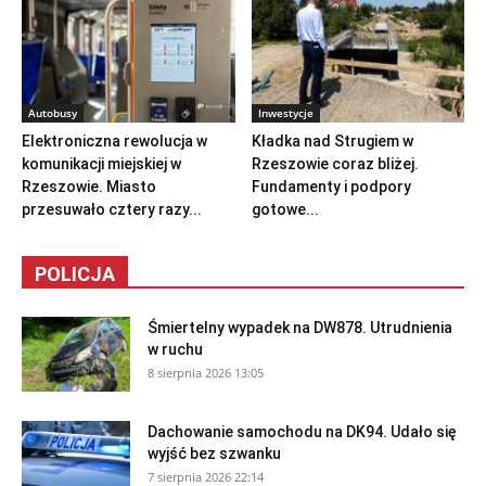
Autobusy
Inwestycje
Elektroniczna rewolucja w
Kładka nad Strugiem w
komunikacji miejskiej w
Rzeszowie coraz bliżej.
Rzeszowie. Miasto
Fundamenty i podpory
przesuwało cztery razy...
gotowe...
POLICJA
Śmiertelny wypadek na DW878. Utrudnienia
w ruchu
8 sierpnia 2026 13:05
Dachowanie samochodu na DK94. Udało się
wyjść bez szwanku
7 sierpnia 2026 22:14