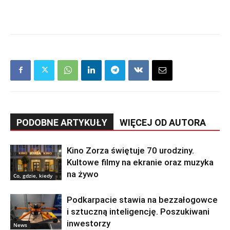
PODOBNE ARTYKUŁY
WIĘCEJ OD AUTORA
Kino Zorza świętuje 70 urodziny.
Kultowe filmy na ekranie oraz muzyka
na żywo
Co, gdzie, kiedy
Podkarpacie stawia na bezzałogowce
i sztuczną inteligencję. Poszukiwani
inwestorzy
News