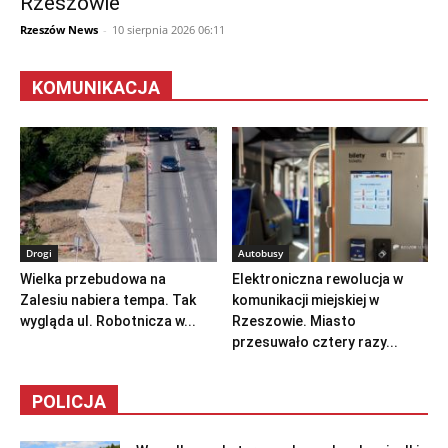
Rzeszowie
Rzeszów News
-
10 sierpnia 2026 06:11
KOMUNIKACJA
Drogi
Autobusy
Wielka przebudowa na
Elektroniczna rewolucja w
Zalesiu nabiera tempa. Tak
komunikacji miejskiej w
wygląda ul. Robotnicza w...
Rzeszowie. Miasto
przesuwało cztery razy...
POLICJA