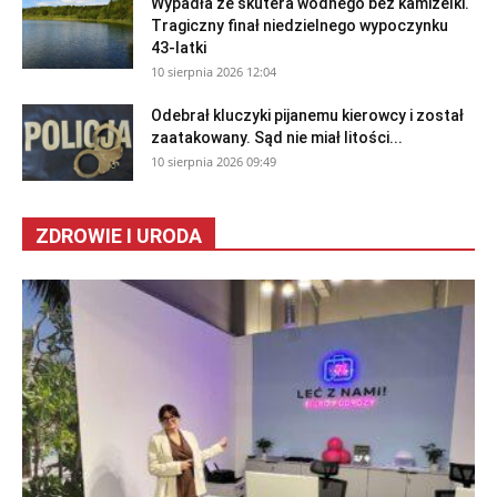
Wypadła ze skutera wodnego bez kamizelki.
Tragiczny finał niedzielnego wypoczynku
43-latki
10 sierpnia 2026 12:04
Odebrał kluczyki pijanemu kierowcy i został
zaatakowany. Sąd nie miał litości...
10 sierpnia 2026 09:49
ZDROWIE I URODA