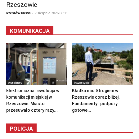
Rzeszowie
Rzeszów News
-
7 sierpnia 2026 06:11
KOMUNIKACJA
Autobusy
Inwestycje
Elektroniczna rewolucja w
Kładka nad Strugiem w
komunikacji miejskiej w
Rzeszowie coraz bliżej.
Rzeszowie. Miasto
Fundamenty i podpory
przesuwało cztery razy...
gotowe...
POLICJA