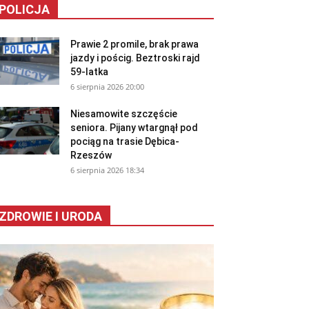
POLICJA
Prawie 2 promile, brak prawa
jazdy i pościg. Beztroski rajd
59-latka
6 sierpnia 2026 20:00
Niesamowite szczęście
seniora. Pijany wtargnął pod
pociąg na trasie Dębica-
Rzeszów
6 sierpnia 2026 18:34
ZDROWIE I URODA