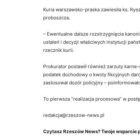
Kuria warszawsko-praska zawiesiła ks. Ry
proboszcza.
– Ewentualne dalsze rozstrzygnięcia kano
ustaleń i decyzji właściwych instytucji pa
rzecznik kurii.
Prokurator postawił również zarzuty karne
podatek dochodowy o kwoty fikcyjnych daro
zastosował dozór policyjny – poinformowa
To pierwsza “realizacja procesowa” w post
redakcja@rzeszow-news.pl
Czytasz Rzeszów News? Twoje wsparcie po