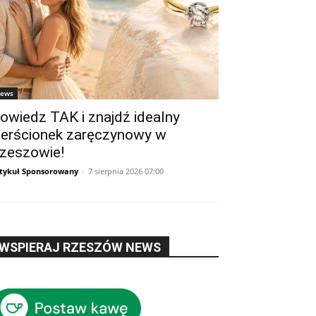
ews
owiedz TAK i znajdź idealny
ierścionek zaręczynowy w
zeszowie!
tykuł Sponsorowany
-
7 sierpnia 2026 07:00
WSPIERAJ RZESZÓW NEWS