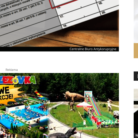
Reklama
N