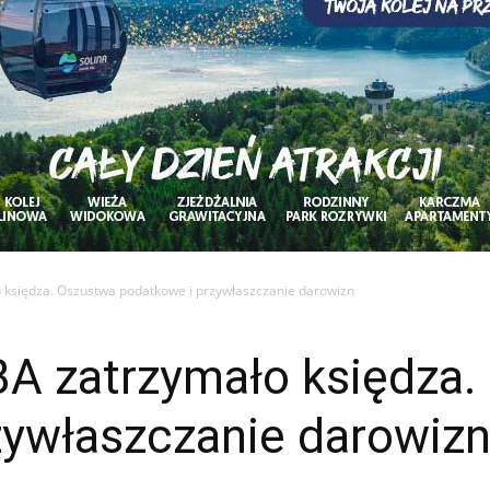
 księdza. Oszustwa podatkowe i przywłaszczanie darowizn
A zatrzymało księdza.
zywłaszczanie darowiz