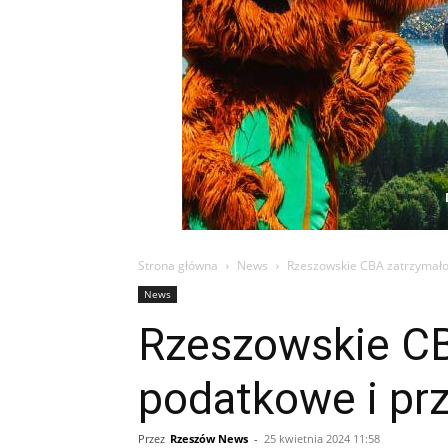
Strona główna
News
Rzeszowskie CBA zatrzymało
News
Rzeszowskie CB
podatkowe i pr
Przez
Rzeszów News
-
25 kwietnia 2024 11:58