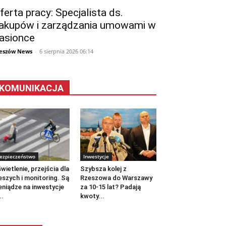
ferta pracy: Specjalista ds.
akupów i zarządzania umowami w
asionce
eszów News
-
6 sierpnia 2026 06:14
KOMUNIKACJA
ezpieczeństwo
Inwestycje
wietlenie, przejścia dla
Szybsza kolej z
eszych i monitoring. Są
Rzeszowa do Warszawy
eniądze na inwestycje
za 10-15 lat? Padają
..
kwoty...