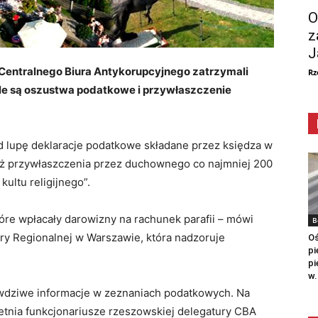
O
z
J
 Centralnego Biura Antykorupcyjnego zatrzymali
Rz
 tle są oszustwa podatkowe i przywłaszczenie
 lupę deklaracje podatkowe składane przez księdza w
eż przywłaszczenia przez duchownego co najmniej 200
kultu religijnego”.
re wpłacały darowizny na rachunek parafii – mówi
B
ury Regionalnej w Warszawie, która nadzoruje
Oś
pi
pi
w.
wdziwe informacje w zeznaniach podatkowych. Na
etnia funkcjonariusze rzeszowskiej delegatury CBA