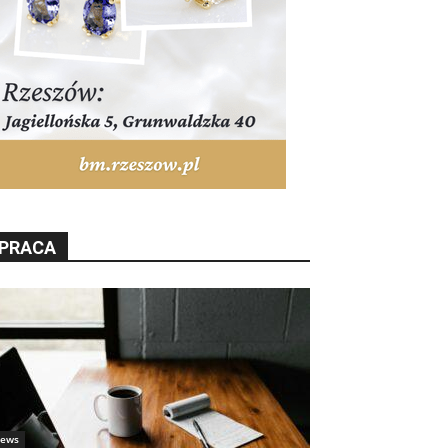
PRACA
ews