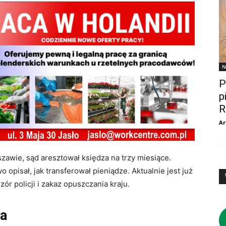
N
P
p
R
Ar
awie, sąd aresztował księdza na trzy miesiące.
opisał, jak transferował pieniądze. Aktualnie jest już
ór policji i zakaz opuszczania kraju.
za