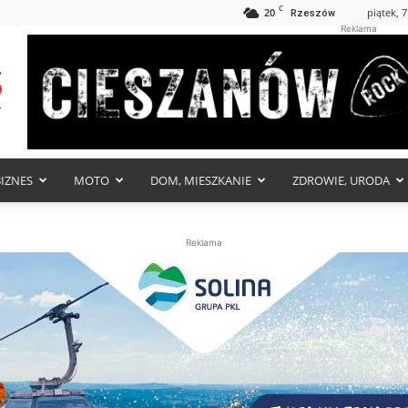
C
20
piątek, 7
Rzeszów
Reklama
BIZNES
MOTO
DOM, MIESZKANIE
ZDROWIE, URODA
Reklama