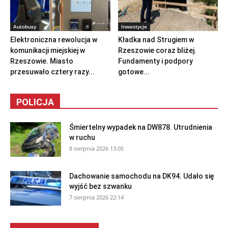
Autobusy
Inwestycje
Elektroniczna rewolucja w
Kładka nad Strugiem w
komunikacji miejskiej w
Rzeszowie coraz bliżej.
Rzeszowie. Miasto
Fundamenty i podpory
przesuwało cztery razy...
gotowe...
POLICJA
Śmiertelny wypadek na DW878. Utrudnienia
w ruchu
8 sierpnia 2026 13:05
Dachowanie samochodu na DK94. Udało się
wyjść bez szwanku
7 sierpnia 2026 22:14