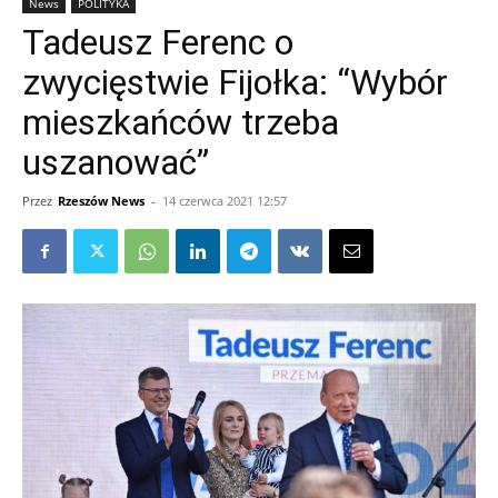
News
POLITYKA
Tadeusz Ferenc o
zwycięstwie Fijołka: “Wybór
mieszkańców trzeba
uszanować”
Przez
Rzeszów News
-
14 czerwca 2021 12:57