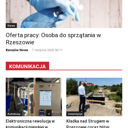
News
Oferta pracy: Osoba do sprzątania w
Rzeszowie
Rzeszów News
-
7 sierpnia 2026 06:11
KOMUNIKACJA
Autobusy
Inwestycje
Elektroniczna rewolucja w
Kładka nad Strugiem w
komunikacji miejskiej w
Rzeszowie coraz bliżej.