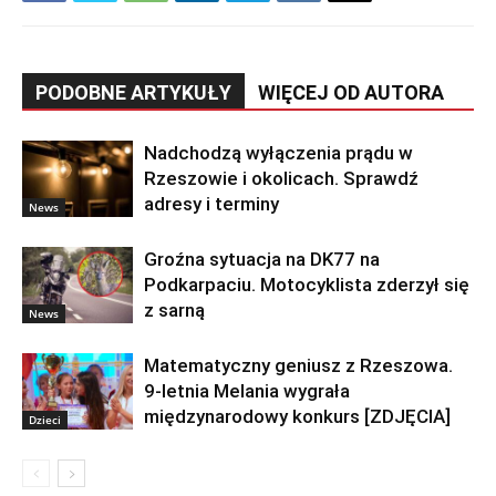
PODOBNE ARTYKUŁY
WIĘCEJ OD AUTORA
Nadchodzą wyłączenia prądu w
Rzeszowie i okolicach. Sprawdź
adresy i terminy
News
Groźna sytuacja na DK77 na
Podkarpaciu. Motocyklista zderzył się
z sarną
News
Matematyczny geniusz z Rzeszowa.
9-letnia Melania wygrała
międzynarodowy konkurs [ZDJĘCIA]
Dzieci