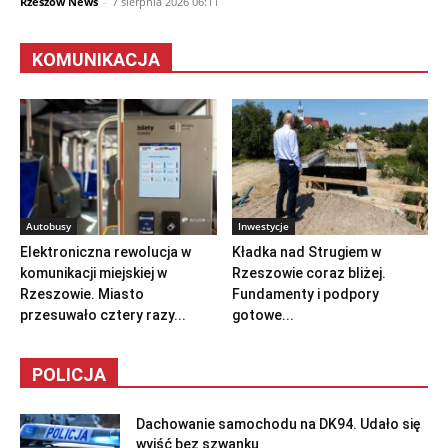
Rzeszów News
-
7 sierpnia 2026 06:11
KOMUNIKACJA
Autobusy
Inwestycje
Elektroniczna rewolucja w
Kładka nad Strugiem w
komunikacji miejskiej w
Rzeszowie coraz bliżej.
Rzeszowie. Miasto
Fundamenty i podpory
przesuwało cztery razy...
gotowe...
POLICJA
Dachowanie samochodu na DK94. Udało się
wyjść bez szwanku