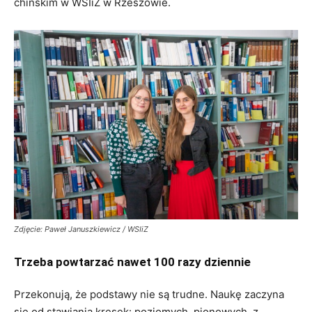
chińskim w WSIiZ w Rzeszowie.
Zdjęcie: Paweł Januszkiewicz / WSIiZ
Trzeba powtarzać nawet 100 razy dziennie
Przekonują, że podstawy nie są trudne. Naukę zaczyna
się od stawiania kresek: poziomych, pionowych, z