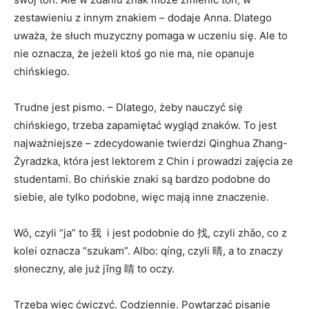
zestawieniu z innym znakiem – dodaje Anna. Dlatego
uważa, że słuch muzyczny pomaga w uczeniu się. Ale to
nie oznacza, że jeżeli ktoś go nie ma, nie opanuje
chińskiego.
Trudne jest pismo. – Dlatego, żeby nauczyć się
chińskiego, trzeba zapamiętać wygląd znaków. To jest
najważniejsze – zdecydowanie twierdzi Qinghua Zhang-
Żyradzka, która jest lektorem z Chin i prowadzi zajęcia ze
studentami. Bo chińskie znaki są bardzo podobne do
siebie, ale tylko podobne, więc mają inne znaczenie.
Wǒ, czyli “ja” to 我 i jest podobnie do 找, czyli zhǎo, co z
kolei oznacza “szukam”. Albo: qíng, czyli 晴, a to znaczy
słoneczny, ale już jīng 睛 to oczy.
Trzeba więc ćwiczyć. Codziennie. Powtarzać pisanie