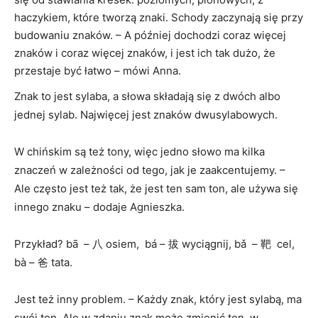
haczykiem, które tworzą znaki. Schody zaczynają się przy
budowaniu znaków. – A później dochodzi coraz więcej
znaków i coraz więcej znaków, i jest ich tak dużo, że
przestaje być łatwo – mówi Anna.
Znak to jest sylaba, a słowa składają się z dwóch albo
jednej sylab. Najwięcej jest znaków dwusylabowych.
W chińskim są też tony, więc jedno słowo ma kilka
znaczeń w zależności od tego, jak je zaakcentujemy. –
Ale często jest też tak, że jest ten sam ton, ale używa się
innego znaku – dodaje Agnieszka.
Przykład? bā – 八 osiem, bá – 拔 wyciągnij, bǎ – 靶 cel,
bà – 爸 tata.
Jest też inny problem. – Każdy znak, który jest sylabą, ma
swój ton. Ale w zdaniu znak może zmienić ton, w