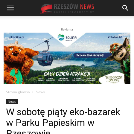
Reklama
Strona główna
News
News
W sobotę piąty eko-bazarek
w Parku Papieskim w
Rzeszowie