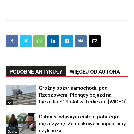
PODOBNE ARTYKUŁY
WIĘCEJ OD AUTORA
Groźny pożar samochodu pod
Rzeszowem! Płonący pojazd na
łączniku S19 i A4 w Terliczce [WIDEO]
A4
Osłoniła własnym ciałem pobitego
mężczyznę. Zamaskowani napastnicy
użyli noża
Dębica