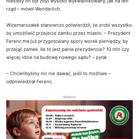
niestety on był zbyt wysoko wykwalifikowany, jak na ten
rząd – mówił Wenderlich.
Wicemarszałek stanowczo potwierdził, że zrobi wszystko
by umożliwić przejecie zamku przez miasto. – Prezydent
Ferenc ma już przygotowany spory worek pieniędzy, by
przejąć zamek. Ile to jest panie prezydencie? 10 mln czy
więcej idzie na budowę nowego sądu? – pytał.
– Chcielibyśmy nic nie dawać, jeśli to możliwe –
odpowiedział Ferenc.
Reklama