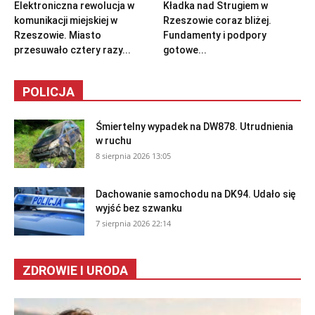
Elektroniczna rewolucja w
Kładka nad Strugiem w
komunikacji miejskiej w
Rzeszowie coraz bliżej.
Rzeszowie. Miasto
Fundamenty i podpory
przesuwało cztery razy...
gotowe...
POLICJA
Śmiertelny wypadek na DW878. Utrudnienia
w ruchu
8 sierpnia 2026 13:05
Dachowanie samochodu na DK94. Udało się
wyjść bez szwanku
7 sierpnia 2026 22:14
ZDROWIE I URODA