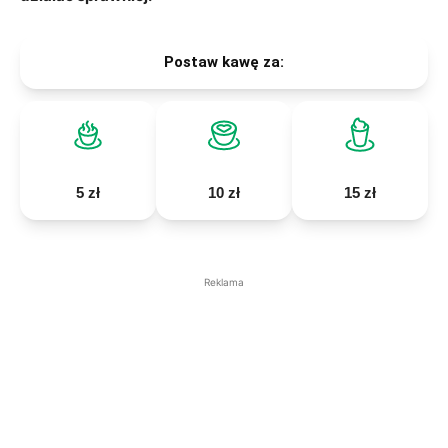
Postaw kawę za:
5 zł
10 zł
15 zł
Reklama