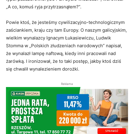
„A co, komuś ryja przytrzasnąłem?”.
Powie ktoś, że jesteśmy cywilizacyjno-technologicznym
zaściankiem, kraju czy tam Europy. O naszym galicyjskim,
wielkim wynalazcy Ignacym Łukasiewiczu, Ludwik
Stomma w „Polskich złudzeniach narodowych” napisał,
że wynalazł lampę naftową, kiedy inni pracowali nad
żarówką. I ironizował, że to taki postęp, jakby ktoś dziś
się chwalił wynalezieniem dorożki.
Reklama