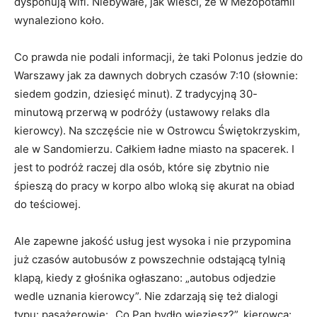
dysponują wifi. Niebywałe, jak wieści, że w Mezopotamii
wynaleziono koło.
Co prawda nie podali informacji, że taki Polonus jedzie do
Warszawy jak za dawnych dobrych czasów 7:10 (słownie:
siedem godzin, dziesięć minut). Z tradycyjną 30-
minutową przerwą w podróży (ustawowy relaks dla
kierowcy). Na szczęście nie w Ostrowcu Świętokrzyskim,
ale w Sandomierzu. Całkiem ładne miasto na spacerek. I
jest to podróż raczej dla osób, które się zbytnio nie
śpieszą do pracy w korpo albo wloką się akurat na obiad
do teściowej.
Ale zapewne jakość usług jest wysoka i nie przypomina
już czasów autobusów z powszechnie odstającą tylnią
klapą, kiedy z głośnika ogłaszano: „autobus odjedzie
wedle uznania kierowcy”. Nie zdarzają się też dialogi
typu: pasażerowie: „Co Pan bydło wieziesz?”, kierowca: