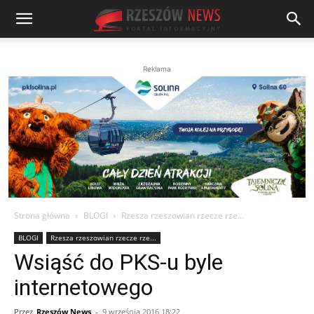
Reklama
Strona główna
BLOGI
Rzesza rzeszowian rzecze rze...
BLOGI
Rzesza rzeszowian rzecze rze...
Wsiąść do PKS-u byle
internetowego
Przez
Rzeszów News
-
9 września 2016 18:22