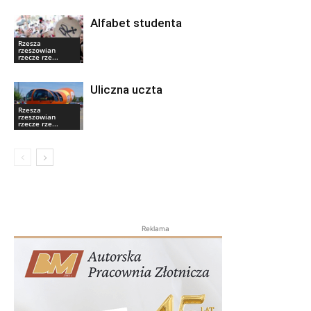
Alfabet studenta
Rzesza
rzeszowian
rzecze rze...
Uliczna uczta
Rzesza
rzeszowian
rzecze rze...
Reklama