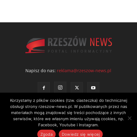
Napisz do nas:
reklama@rzeszow-news.pl
Korzystamy z plików cookies (tzw. ciasteczka) do technicznej
obsługi strony rzeszow-news.pl. W publikowanych przez nas
materiałach mogą znajdować się treści pochodzące z innych
serwisów, które we własnym imieniu używają cookies, np.
Kontakt
Polityka prywatności
Regulamin portalu
Facebook, Youtube i Instagram.
© NEWS Sp. z o.o. - wydawca portalu Rzeszów News. Wszystkie prawa
Zgoda
Dowiedz się więcej
zastrzeżone. Tel.: 601 97 55 30