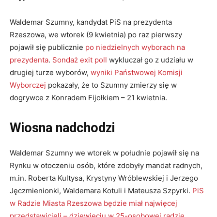
Waldemar Szumny, kandydat PiS na prezydenta
Rzeszowa, we wtorek (9 kwietnia) po raz pierwszy
pojawił się publicznie
po niedzielnych wyborach na
prezydenta
.
Sondaż exit poll
wykluczał go z udziału w
drugiej turze wyborów,
wyniki Państwowej Komisji
Wyborczej
pokazały, że to Szumny zmierzy się w
dogrywce z Konradem Fijołkiem – 21 kwietnia.
Wiosna nadchodzi
Waldemar Szumny we wtorek w południe pojawił się na
Rynku w otoczeniu osób, które zdobyły mandat radnych,
m.in. Roberta Kultysa, Krystyny Wróblewskiej i Jerzego
Jęczmienionki, Waldemara Kotuli i Mateusza Szpyrki.
PiS
w Radzie Miasta Rzeszowa będzie miał najwięcej
przedstawicieli – dziewięciu w 25-osobowej radzie
.