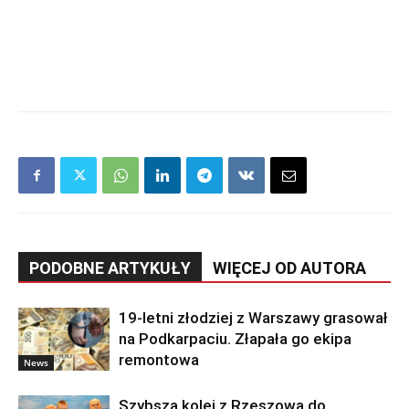
PODOBNE ARTYKUŁY
WIĘCEJ OD AUTORA
19-letni złodziej z Warszawy grasował
na Podkarpaciu. Złapała go ekipa
remontowa
News
Szybsza kolej z Rzeszowa do