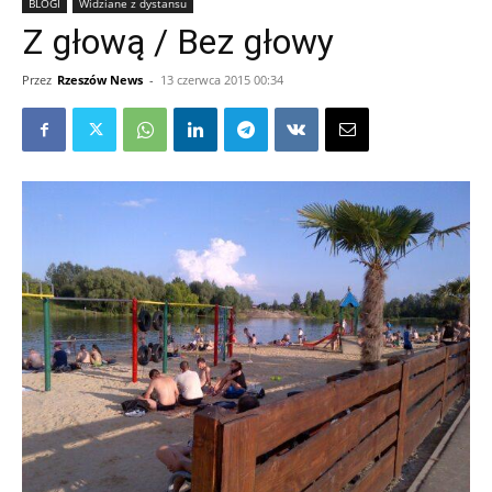
BLOGI
Widziane z dystansu
Z głową / Bez głowy
Przez
Rzeszów News
-
13 czerwca 2015 00:34