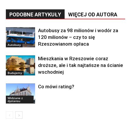
PODOBNE ARTYKUŁY
WIĘCEJ OD AUTORA
Autobusy za 98 milionów i wodór za
120 milionów – czy to się
Rzeszowianom opłaca
Autobusy
Mieszkania w Rzeszowie coraz
droższe, ale i tak najtańsze na ścianie
wschodniej
Budujemy
Co mówi rating?
Widziane z
dystansu