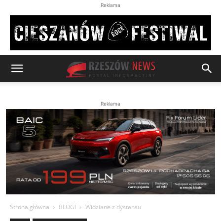
Reklama
Reklama
Strona główna
BLOGI
Widziane z dystansu