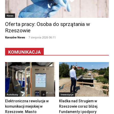
News
Oferta pracy: Osoba do sprzątania w
Rzeszowie
Rzeszów News
-
7 sierpnia 2026 06:11
KOMUNIKACJA
Autobusy
Inwestycje
Elektroniczna rewolucja w
Kładka nad Strugiem w
komunikacji miejskiej w
Rzeszowie coraz bliżej.
Rzeszowie. Miasto
Fundamenty i podpory