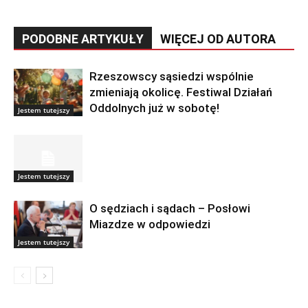
PODOBNE ARTYKUŁY
WIĘCEJ OD AUTORA
Rzeszowscy sąsiedzi wspólnie
zmieniają okolicę. Festiwal Działań
Oddolnych już w sobotę!
Jestem tutejszy
Jestem tutejszy
O sędziach i sądach – Posłowi
Miazdze w odpowiedzi
Jestem tutejszy