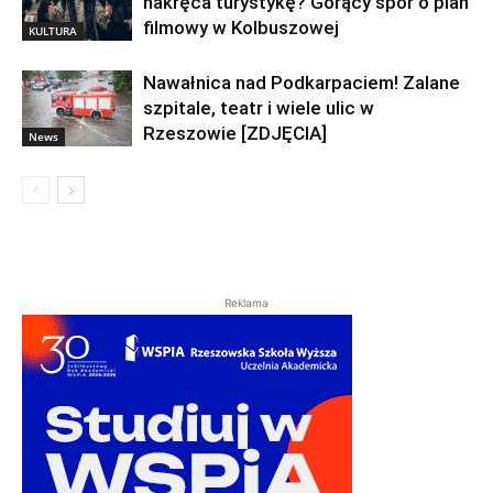
nakręca turystykę? Gorący spór o plan
filmowy w Kolbuszowej
KULTURA
Nawałnica nad Podkarpaciem! Zalane
szpitale, teatr i wiele ulic w
Rzeszowie [ZDJĘCIA]
News
Reklama