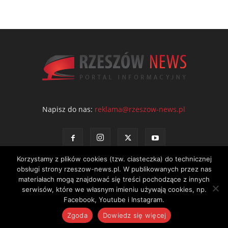
Napisz do nas:
reklama@rzeszow-news.pl
Korzystamy z plików cookies (tzw. ciasteczka) do technicznej
obsługi strony rzeszow-news.pl. W publikowanych przez nas
materiałach mogą znajdować się treści pochodzące z innych
serwisów, które we własnym imieniu używają cookies, np.
Kontakt
Polityka prywatności
Regulamin portalu
Facebook, Youtube i Instagram.
© NEWS Sp. z o.o. - wydawca portalu Rzeszów News. Wszystkie prawa
Zgoda
Dowiedz się więcej
zastrzeżone. Tel.: 601 97 55 30