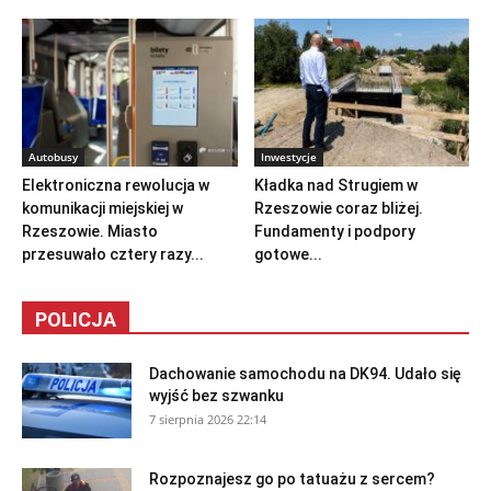
Autobusy
Inwestycje
Elektroniczna rewolucja w
Kładka nad Strugiem w
komunikacji miejskiej w
Rzeszowie coraz bliżej.
Rzeszowie. Miasto
Fundamenty i podpory
przesuwało cztery razy...
gotowe...
POLICJA
Dachowanie samochodu na DK94. Udało się
wyjść bez szwanku
7 sierpnia 2026 22:14
Rozpoznajesz go po tatuażu z sercem?