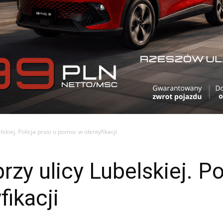
lskiej. Policja prosi o pomoc w identyfikacji
rzy ulicy Lubelskiej. Po
ikacji