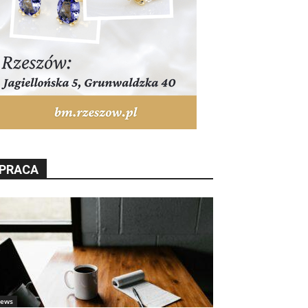
PRACA
ews