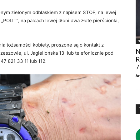
zonym zielonym odblaskiem z napisem STOP, na lewej
„POLIT”, na palcach lewej dłoni dwa złote pierścionki,
N
nia tożsamości kobiety, proszone są o kontakt z
N
zeszowie, ul. Jagiellońska 13, lub telefonicznie pod
R
47 821 33 11 lub 112.
7
Ar