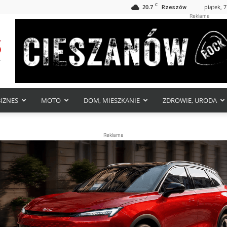
C
20.7
piątek, 7
Rzeszów
Reklama
BIZNES
MOTO
DOM, MIESZKANIE
ZDROWIE, URODA
Reklama