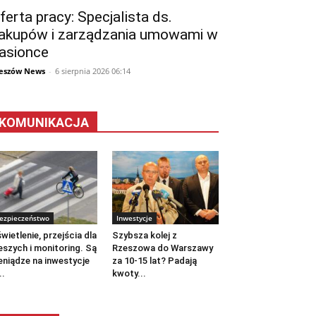
ferta pracy: Specjalista ds.
akupów i zarządzania umowami w
asionce
eszów News
-
6 sierpnia 2026 06:14
KOMUNIKACJA
ezpieczeństwo
Inwestycje
wietlenie, przejścia dla
Szybsza kolej z
eszych i monitoring. Są
Rzeszowa do Warszawy
eniądze na inwestycje
za 10-15 lat? Padają
..
kwoty...