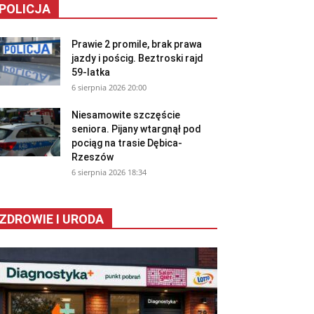
POLICJA
Prawie 2 promile, brak prawa
jazdy i pościg. Beztroski rajd
59-latka
6 sierpnia 2026 20:00
Niesamowite szczęście
seniora. Pijany wtargnął pod
pociąg na trasie Dębica-
Rzeszów
6 sierpnia 2026 18:34
ZDROWIE I URODA