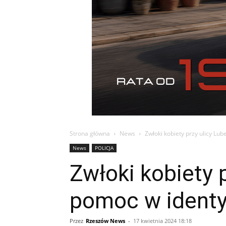
Strona główna
News
Zwłoki kobiety przy ulicy Lube
News
POLICJA
Zwłoki kobiety p
pomoc w identyf
Przez
Rzeszów News
-
17 kwietnia 2024 18:18