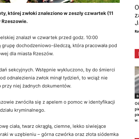
O
ty, której zwłoki znaleziono w zeszły czwartek (11
z
 w Rzeszowie.
J
Rz
elskiej znalazł w czwartek przed godz. 10:00
ą grupę dochodzeniowo-śledczą, która pracowała pod
wej dla miasta Rzeszów.
adań sekcyjnych. Wstępnie wykluczono, by do śmierci
 od odnalezienia zwłok minął tydzień, to wciąż nie
no przy niej żadnych dokumentów.
B
szowie zwróciła się z apelem o pomoc w identyfikacji
Oś
pi
ydziału kryminalnego.
pi
w.
owę ciała, twarz okrągłą, ciemne, lekko siwiejące
braki w uzębieniu – górna czwórka oraz złota siódemka