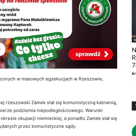
N
N
R
7
Ar
raconych w masowych egzekucjach w Rzeszowie,
j rzeszowski Zamek stał się komunistyczną katownią,
żołnierze podziemia niepodległościowego. Warunki
okresie okupacji niemieckiej, a ponadto Zamek stał się
danych przez komunistyczne sądy.