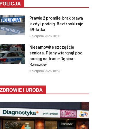
POLICJA
Prawie 2 promile, brak prawa
jazdy i pościg. Beztroski rajd
59-latka
6 sierpnia 2026 20:00
Niesamowite szczęście
seniora. Pijany wtargnął pod
pociąg na trasie Dębica-
Rzeszów
6 sierpnia 2026 18:34
ZDROWIE I URODA