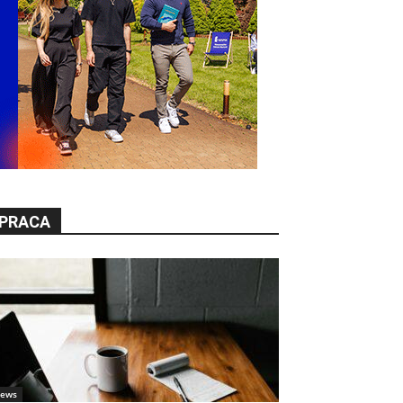
PRACA
ews