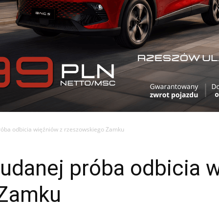
próba odbicia więźniów z rzeszowskiego Zamku
eudanej próba odbicia 
 Zamku