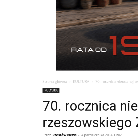
Strona główna
KULTURA
70. rocznica nieudanej 
KULTURA
70. rocznica ni
rzeszowskiego
Przez
Rzeszów News
-
4 października 2014 11:02