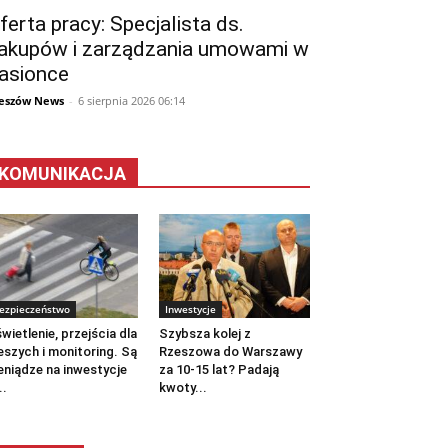
ferta pracy: Specjalista ds.
akupów i zarządzania umowami w
asionce
eszów News
-
6 sierpnia 2026 06:14
KOMUNIKACJA
ezpieczeństwo
Inwestycje
wietlenie, przejścia dla
Szybsza kolej z
eszych i monitoring. Są
Rzeszowa do Warszawy
eniądze na inwestycje
za 10-15 lat? Padają
..
kwoty...