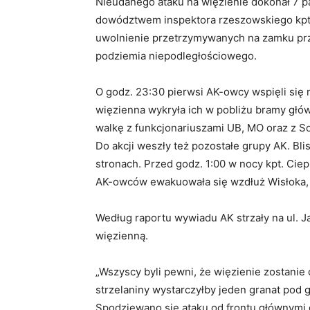
Nieudanego ataku na więzienie dokonał 7 pa
dowództwem inspektora rzeszowskiego kpt. Ł
uwolnienie przetrzymywanych na zamku prz
podziemia niepodległościowego.
O godz. 23:30 pierwsi AK-owcy wspięli się 
więzienna wykryła ich w pobliżu bramy głów
walkę z funkcjonariuszami UB, MO oraz z Sow
Do akcji weszły też pozostałe grupy AK. Bli
stronach. Przed godz. 1:00 w nocy kpt. Ciep
AK-owców ewakuowała się wzdłuż Wisłoka, c
Według raportu wywiadu AK strzały na ul. Ja
więzienną.
„Wszyscy byli pewni, że więzienie zostanie 
strzelaniny wystarczyłby jeden granat pod g
Spodziewano się ataku od frontu głównymi d