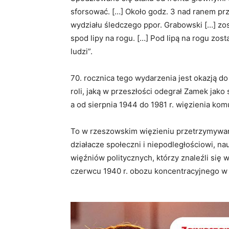
sforsować. […] Około godz. 3 nad ranem prz
wydziału śledczego ppor. Grabowski […] zos
spod lipy na rogu. […] Pod lipą na rogu zost
ludzi”.
70. rocznica tego wydarzenia jest okazją 
roli, jaką w przeszłości odegrał Zamek jako
a od sierpnia 1944 do 1981 r. więzienia ko
To w rzeszowskim więzieniu przetrzymywani
działacze społeczni i niepodległościowi, na
więźniów politycznych, którzy znaleźli si
czerwcu 1940 r. obozu koncentracyjnego w