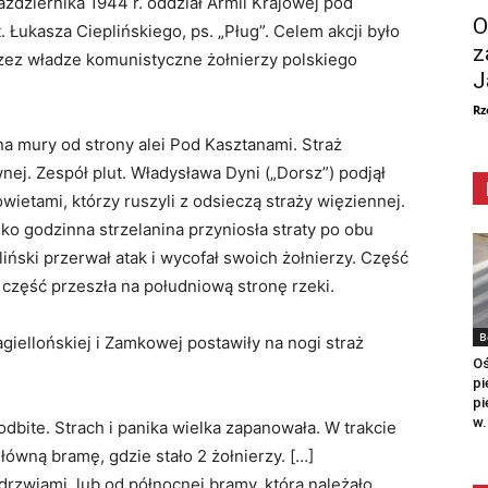
ździernika 1944 r. oddział Armii Krajowej pod
O
ukasza Cieplińskiego, ps. „Pług”. Celem akcji było
z
ez władze komunistyczne żołnierzy polskiego
J
Rz
na mury od strony alei Pod Kasztanami. Straż
nej. Zespół plut. Władysława Dyni („Dorsz”) podjął
ietami, którzy ruszyli z odsieczą straży więziennej.
sko godzinna strzelanina przyniosła straty po obu
liński przerwał atak i wycofał swoich żołnierzy. Część
zęść przeszła na południową stronę rzeki.
B
giellońskiej i Zamkowej postawiły na nogi straż
Oś
pi
pi
w.
odbite. Strach i panika wielka zapanowała. W trakcie
łówną bramę, gdzie stało 2 żołnierzy. […]
rzwiami, lub od północnej bramy, którą należało