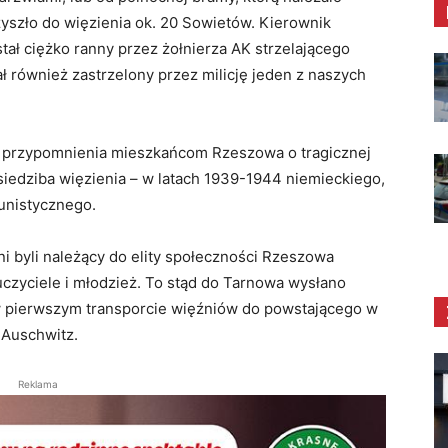
yszło do więzienia ok. 20 Sowietów. Kierownik
tał ciężko ranny przez żołnierza AK strzelającego
ał również zastrzelony przez milicję jeden z naszych
do przypomnienia mieszkańcom Rzeszowa o tragicznej
 siedziba więzienia – w latach 1939-1944 niemieckiego,
munistycznego.
 byli należący do elity społeczności Rzeszowa
uczyciele i młodzież. To stąd do Tarnowa wysłano
ę w pierwszym transporcie więźniów do powstającego w
 Auschwitz.
Reklama