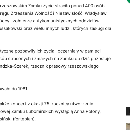
 rzeszowskim Zamku życie straciło ponad 400 osób,
ręgu Zrzeszenia Wolność i Niezawisłość: Władysław
ódcy i żołnierze antykomunistycznych oddziałów
ossakowski oraz wielu innych ludzi, których zasługi dla
tyczne pozbawiły ich życia i oczerniały w pamięci
sób straconych i zmarłych na Zamku do dziś pozostaje
ndzka-Szarek, rzecznik prasowy rzeszowskiego
wało do 1981 r.
akże koncert z okazji 75. rocznicy utworzenia
lowej Zamku Lubomirskich wystąpią Anna Polony,
iński (fortepian).