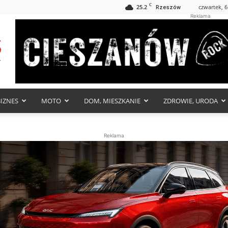
C
25.2
czwartek, 6
Rzeszów
Reklama
BIZNES
MOTO
DOM, MIESZKANIE
ZDROWIE, URODA
Reklama