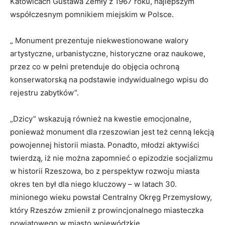
Katowicach Gustawa Zemły z 1967 roku, najlepszym
współczesnym pomnikiem miejskim w Polsce.
„ Monument prezentuje niekwestionowane walory
artystyczne, urbanistyczne, historyczne oraz naukowe,
przez co w pełni pretenduje do objęcia ochroną
konserwatorską na podstawie indywidualnego wpisu do
rejestru zabytków”.
„Dzicy” wskazują również na kwestie emocjonalne,
ponieważ monument dla rzeszowian jest też cenną lekcją
powojennej historii miasta. Ponadto, młodzi aktywiści
twierdzą, iż nie można zapomnieć o epizodzie socjalizmu
w historii Rzeszowa, bo z perspektyw rozwoju miasta
okres ten był dla niego kluczowy – w latach 30.
minionego wieku powstał Centralny Okręg Przemysłowy,
który Rzeszów zmienił z prowincjonalnego miasteczka
powiatowego w miasto wojewódzkie.