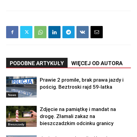
PODOBNE ARTYKUŁY
WIĘCEJ OD AUTORA
Prawie 2 promile, brak prawa jazdy i
pościg. Beztroski rajd 59-latka
News
Zdjęcie na pamiątkę i mandat na
drogę. Złamali zakaz na
bieszczadzkim odcinku granicy
Bieszczady