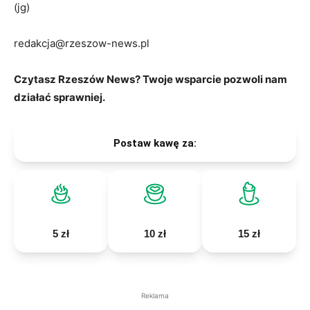
(jg)
redakcja@rzeszow-news.pl
Czytasz Rzeszów News? Twoje wsparcie pozwoli nam
działać sprawniej.
Postaw kawę za:
5 zł
10 zł
15 zł
Reklama