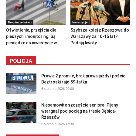
Bezpieczeństwo
Inwestycje
Oświetlenie, przejścia dla
Szybsza kolej z Rzeszowa do
pieszych i monitoring. Są
Warszawy za 10-15 lat?
pieniądze na inwestycje w...
Padają kwoty...
POLICJA
Prawie 2 promile, brak prawa jazdy i pościg.
Beztroski rajd 59-latka
6 sierpnia 2026 20:00
Niesamowite szczęście seniora. Pijany
wtargnął pod pociąg na trasie Dębica-
Rzeszów
6 sierpnia 2026 18:34