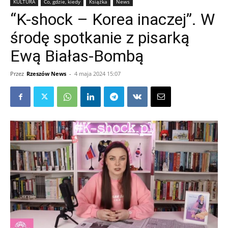
KULTURA
Co, gdzie, kiedy
Książka
News
“K-shock – Korea inaczej”. W
środę spotkanie z pisarką
Ewą Białas-Bombą
Przez
Rzeszów News
-
4 maja 2024 15:07