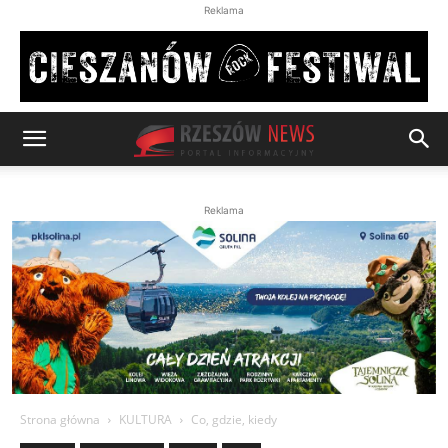
Reklama
Reklama
Strona główna
KULTURA
Co, gdzie, kiedy