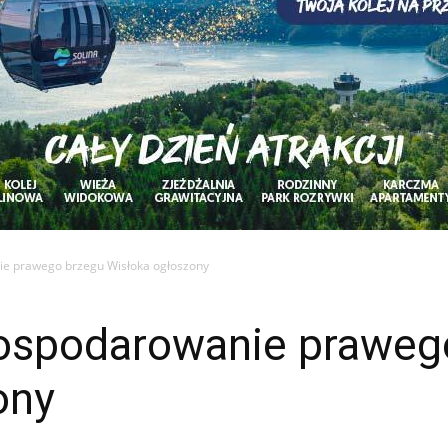
e prawego brzegu Wisłoka ogłoszony
ospodarowanie praweg
ony