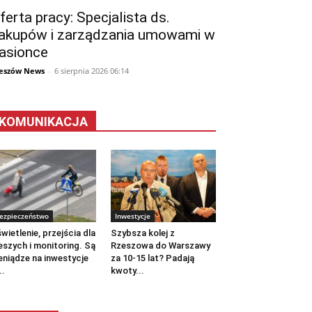
ferta pracy: Specjalista ds.
akupów i zarządzania umowami w
asionce
eszów News
-
6 sierpnia 2026 06:14
KOMUNIKACJA
ezpieczeństwo
Inwestycje
wietlenie, przejścia dla
Szybsza kolej z
eszych i monitoring. Są
Rzeszowa do Warszawy
eniądze na inwestycje
za 10-15 lat? Padają
..
kwoty...