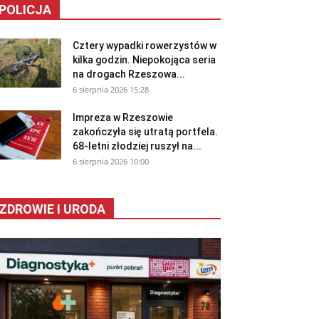
POLICJA
Cztery wypadki rowerzystów w
kilka godzin. Niepokojąca seria
na drogach Rzeszowa...
6 sierpnia 2026 15:28
Impreza w Rzeszowie
zakończyła się utratą portfela.
68-letni złodziej ruszył na...
6 sierpnia 2026 10:00
ZDROWIE I URODA