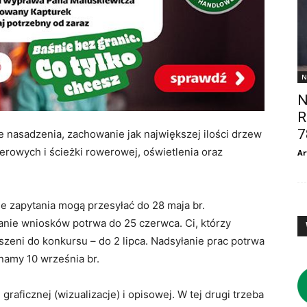
N
N
R
7
 nasadzenia, zachowanie jak największej ilości drzew
erowych i ścieżki rowerowej, oświetlenia oraz
Ar
 zapytania mogą przesyłać do 28 maja br.
anie wniosków potrwa do 25 czerwca. Ci, którzy
zeni do konkursu – do 2 lipca. Nadsyłanie prac potrwa
namy 10 września br.
raficznej (wizualizacje) i opisowej. W tej drugi trzeba