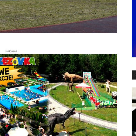
Reklama
N