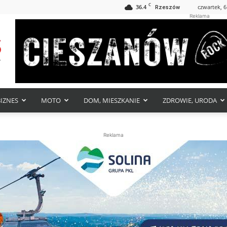
C
36.4
czwartek, 6
Rzeszów
Reklama
BIZNES
MOTO
DOM, MIESZKANIE
ZDROWIE, URODA
Reklama