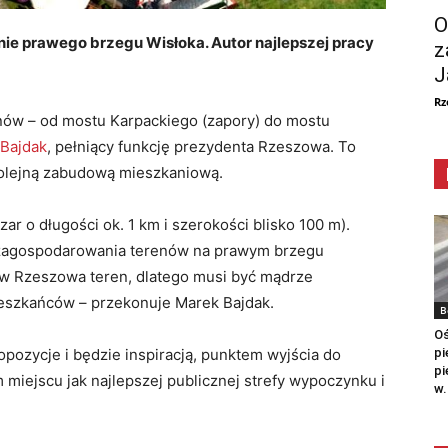
O
ie prawego brzegu Wisłoka. Autor najlepszej pracy
z
J
Rz
nów – od mostu Karpackiego (zapory) do mostu
 Bajdak
, pełniący funkcję prezydenta Rzeszowa. To
kolejną zabudową mieszkaniową.
ar o długości ok. 1 km i szerokości blisko 100 m).
 zagospodarowania terenów na prawym brzegu
ów Rzeszowa teren, dlatego musi być mądrze
eszkańców – przekonuje Marek Bajdak.
B
Oś
pi
opozycje i będzie inspiracją, punktem wyjścia do
pi
 miejscu jak najlepszej publicznej strefy wypoczynku i
w.