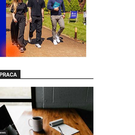
PRACA
ews