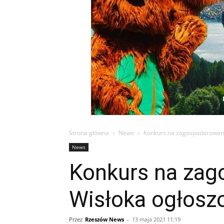
Strona główna
News
Konkurs na zagospodarowani
News
Konkurs na zag
Wisłoka ogłosz
Przez
Rzeszów News
-
13 maja 2021 11:19