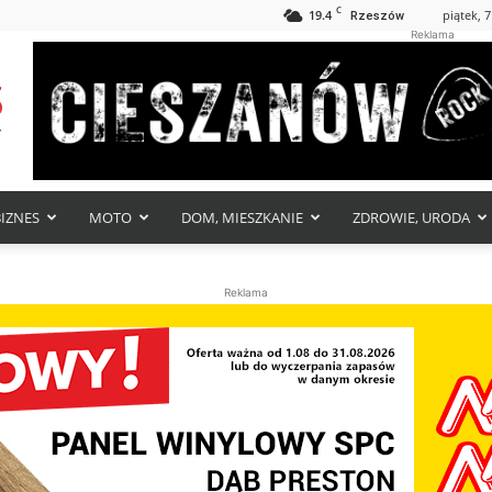
C
19.4
piątek, 7
Rzeszów
Reklama
BIZNES
MOTO
DOM, MIESZKANIE
ZDROWIE, URODA
Reklama