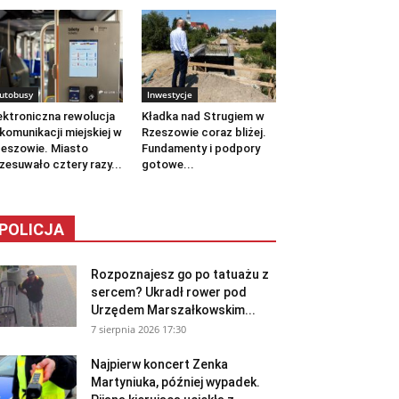
utobusy
Inwestycje
ektroniczna rewolucja
Kładka nad Strugiem w
komunikacji miejskiej w
Rzeszowie coraz bliżej.
eszowie. Miasto
Fundamenty i podpory
zesuwało cztery razy...
gotowe...
POLICJA
Rozpoznajesz go po tatuażu z
sercem? Ukradł rower pod
Urzędem Marszałkowskim...
7 sierpnia 2026 17:30
Najpierw koncert Zenka
Martyniuka, później wypadek.