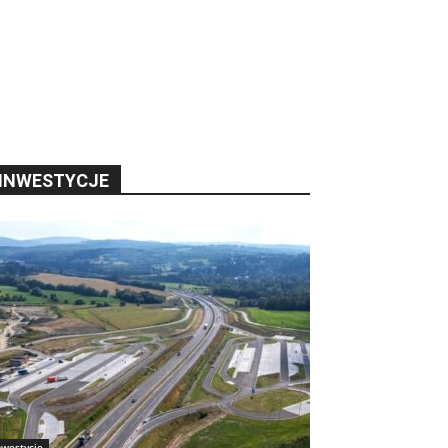
INWESTYCJE
nwestycje