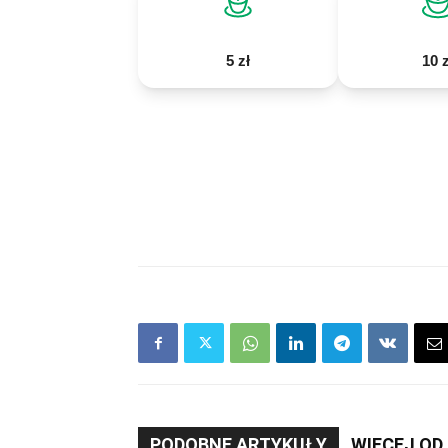
5 zł
10 z
PODOBNE ARTYKUŁY
WIĘCEJ OD