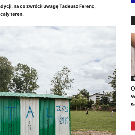
ondycji, na co zwrócił uwagę Tadeusz Ferenc,
cały teren.
N
O
w
Rz