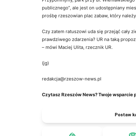
publicznego”, ale jest on udostępniany mie
prośbę rzeszowian plac zabaw, który należy
Czy zatem ratuszowi uda się przejąć cały zie
prawdziwego zdarzenia? UR na taką propozy
– mówi Maciej Ulita, rzecznik UR.
(jg)
redakcja@rzeszow-news.pl
Czytasz Rzeszów News? Twoje wsparcie po
Postaw k