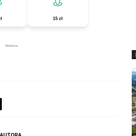
ł
15 zł
Reklama
 AUTORA
I