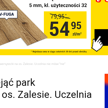
ersytecki na os. Zalesie. Uczelnia nie mówi “nie”
jąć park
os. Zalesie. Uczelnia