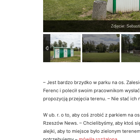
Zdjęcie: Sebas
– Jest bardzo brzydko w parku na os. Zales
Ferenc i polecił swoim pracownikom wysła
propozycją przejęcia terenu. – Nie stać ic
W ub. r. o to, aby coś zrobić z parkiem na o
Rzeszów News. – Chcielibyśmy, aby ktoś się
alejki, aby to miejsce było zielonym teren
potrzebujemy –
mówiła rozżalona.