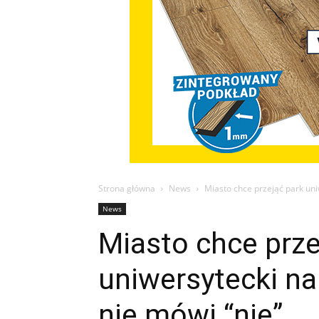
Strona główna
News
Miasto chce przejąć park uniw
News
Miasto chce prze
uniwersytecki na 
nie mówi “nie”