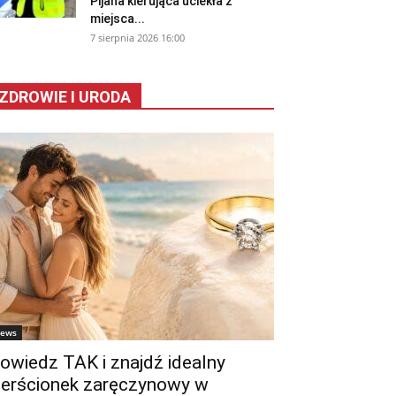
Pijana kierująca uciekła z
miejsca...
7 sierpnia 2026 16:00
ZDROWIE I URODA
ews
owiedz TAK i znajdź idealny
ierścionek zaręczynowy w