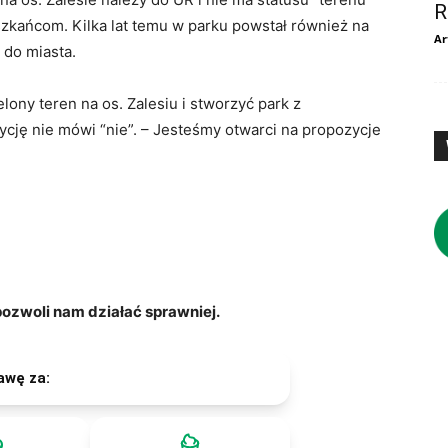
R
szkańcom. Kilka lat temu w parku powstał również na
Ar
 do miasta.
lony teren na os. Zalesiu i stworzyć park z
cję nie mówi “nie”. – Jesteśmy otwarci na propozycje
zwoli nam działać sprawniej.
awę za: