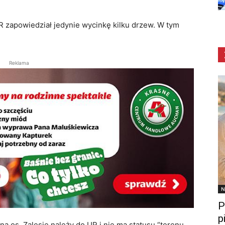
R zapowiedział jedynie wycinkę kilku drzew. W tym
Reklama
N
P
p
a os. Zalesie należy do UR i nie ma statusu “terenu