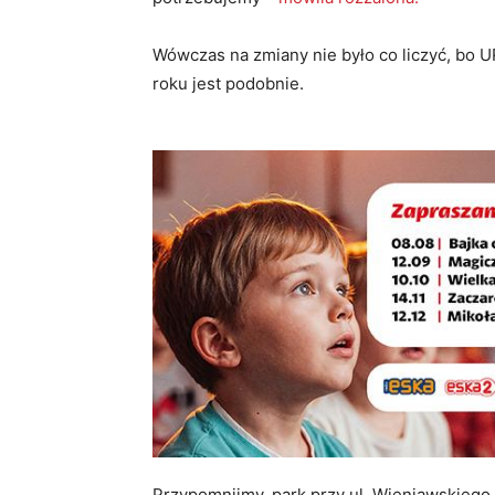
Wówczas na zmiany nie było co liczyć, bo U
roku jest podobnie.
Przypomnijmy, park przy ul. Wieniawskiego n