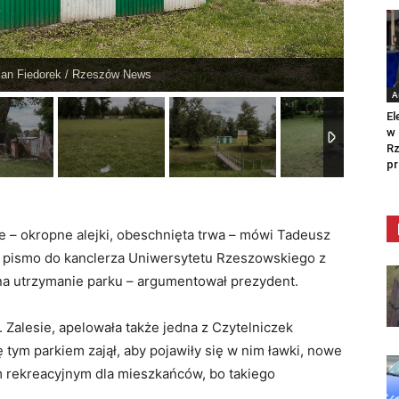
tian Fiedorek / Rzeszów News
A
El
w 
Rz
pr
ie – okropne alejki, obeschnięta trwa – mówi Tadeusz
ć pismo do kanclerza Uniwersytetu Rzeszowskiego z
h na utrzymanie parku – argumentował prezydent.
s. Zalesie, apelowała także jedna z Czytelniczek
 tym parkiem zajął, aby pojawiły się w nim ławki, nowe
em rekreacyjnym dla mieszkańców, bo takiego