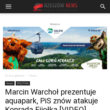
Reklama
Strona główna
News
News
POLITYKA
Marcin Warchoł prezentuje
aquapark, PiS znów atakuje
Konrada Fijołka [VIDEO]