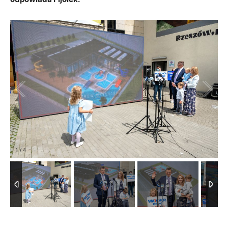
1
/
4