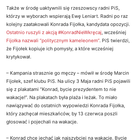
Także w środę uaktywnili się rzeszowscy radni PiS,
którzy w wyborach wspierają Ewę Leniart. Radni po raz
kolejny zaatakowali Konrada Fijołka, kandydata opozycji.
Ostatnio ruszyli z akcją #KonradNieWkręcaj
, wcześniej
Fijołka nazwali “politycznym kameleonem”
. PiS twierdzi,
że Fijołek kopiuje ich pomysły, a które wcześniej
krytykował.
– Kampania strasznie go męczy – mówił w środę Marcin
Fijołek, szef klubu PiS. Na ulicy 3 Maja radni PiS pojawili
się z plakatami “Konrad, bycie prezydentem to nie
wakacje!”. Na plakatach była plaża i leżak. To miało
nawiązywać do ostatnich wypowiedzi Konrada Fijołka,
który zachęcał mieszkańców, by 13 czerwca poszli
głosować i pojechali na wakacje.
– Konrad chce jechać jak najszybciej na wakacje. Bycie