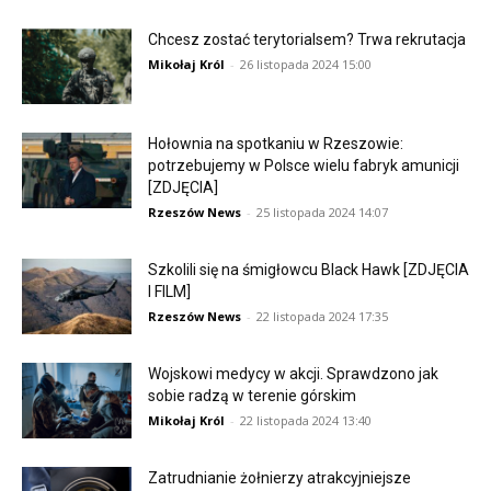
Chcesz zostać terytorialsem? Trwa rekrutacja
Mikołaj Król
-
26 listopada 2024 15:00
Hołownia na spotkaniu w Rzeszowie:
potrzebujemy w Polsce wielu fabryk amunicji
[ZDJĘCIA]
Rzeszów News
-
25 listopada 2024 14:07
Szkolili się na śmigłowcu Black Hawk [ZDJĘCIA
I FILM]
Rzeszów News
-
22 listopada 2024 17:35
Wojskowi medycy w akcji. Sprawdzono jak
sobie radzą w terenie górskim
Mikołaj Król
-
22 listopada 2024 13:40
Zatrudnianie żołnierzy atrakcyjniejsze