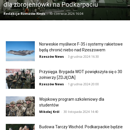
dla zbrojeniówki na Podkarpaciu
Redakcja Rzeszów News
-
10 czerwca 2026 16:04
Norweskie myśliwce F-35 i systemy rakietowe
będą chronić niebo nad Rzeszowem
Rzeszów News
-
3 grudnia 2024 16:30
Przysięga. Brygada WOT powiększyła się o 30
żołnierzy [ZDJĘCIA]
Rzeszów News
-
1 grudnia 2024 20:00
Wojskowy program szkoleniowy dla
studentów
Mikołaj Król
-
30 listopada 2024 14:40
Budowa Tarczy Wschód. Podkarpackie będzie