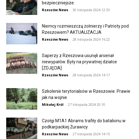
bezpieczniejsze.
Rzeszów News
-
30 listopada 2024 12:33
Niemcy rozmieszczą żołnierzy i Patrioty pod
Rzeszowem? AKTUALIZACJA
Rzeszów News
-
28 listopada 2024 16:22
Saperzy z Rzeszowa usunęli arsenał
niewypałów. Były na prywatnej działce
[ZDJĘCIA]
Rzeszów News
-
28 listopada 2024 14:17
Szkolenie terytorialsów w Rzeszowie. Prawie
jak na wojnie
Mikołaj Król
-
27 listopada 2024 20:10
Czołgi M1A1 Abrams trafiły do batalionu w
podkarpackiej Żurawicy
Rzeszów News
-
27 listopada 2024 14:15