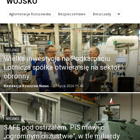
WOJSKO
Aglomeracja Rzeszowska
Bezpieczeństwo
Bieszczady
WOJSKO
Wielka inwestycja na Podkarpaciu.
Lotnicza spółka otwiera się na sektor
obronny
Redakcja Rzeszów News
-
27 lipca 2026 15:49
WOJSKO
SAFE pod ostrzałem. PiS mówi o
„ogromnym oszustwie”, w tle miliardy