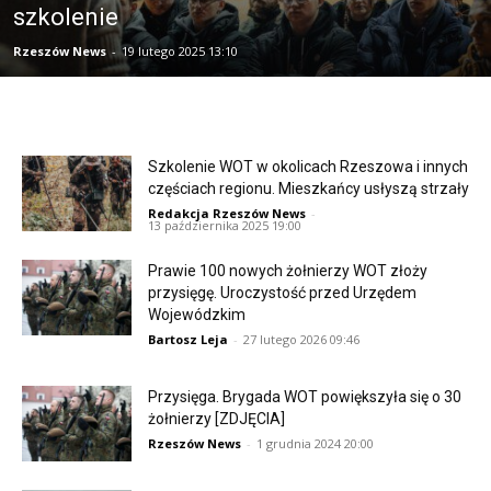
szkolenie
Rzeszów News
-
19 lutego 2025 13:10
Szkolenie WOT w okolicach Rzeszowa i innych
częściach regionu. Mieszkańcy usłyszą strzały
Redakcja Rzeszów News
-
13 października 2025 19:00
Prawie 100 nowych żołnierzy WOT złoży
przysięgę. Uroczystość przed Urzędem
Wojewódzkim
Bartosz Leja
-
27 lutego 2026 09:46
Przysięga. Brygada WOT powiększyła się o 30
żołnierzy [ZDJĘCIA]
Rzeszów News
-
1 grudnia 2024 20:00