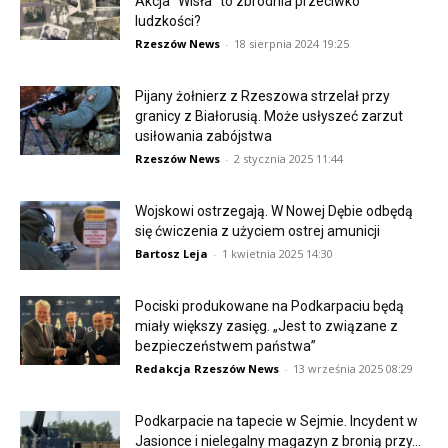
Akcja “Wisła” to zbrodnia przeciwko
ludzkości?
Rzeszów News
-
18 sierpnia 2024 19:25
Pijany żołnierz z Rzeszowa strzelał przy
granicy z Białorusią. Może usłyszeć zarzut
usiłowania zabójstwa
Rzeszów News
-
2 stycznia 2025 11:44
Wojskowi ostrzegają. W Nowej Dębie odbędą
się ćwiczenia z użyciem ostrej amunicji
Bartosz Leja
-
1 kwietnia 2025 14:30
Pociski produkowane na Podkarpaciu będą
miały większy zasięg. „Jest to związane z
bezpieczeństwem państwa”
Redakcja Rzeszów News
-
13 września 2025 08:29
Podkarpacie na tapecie w Sejmie. Incydent w
Jasionce i nielegalny magazyn z bronią przy...