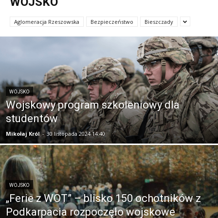
WOJSKO
Aglomeracja Rzeszowska
Bezpieczeństwo
Bieszczady
WOJSKO
Wojskowy program szkoleniowy dla
studentów
Mikołaj Król
-
30 listopada 2024 14:40
WOJSKO
„Ferie z WOT” – blisko 150 ochotników z
Podkarpacia rozpoczęło wojskowe