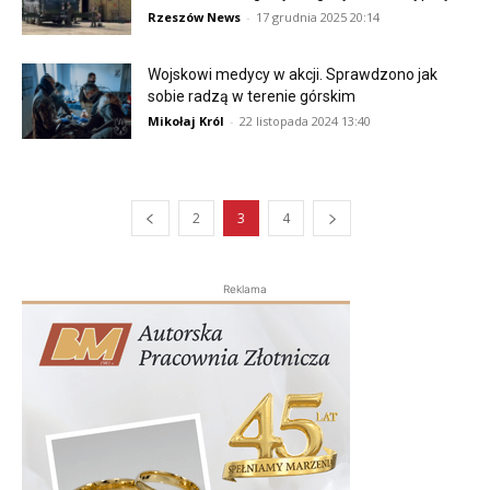
Rzeszów News
-
17 grudnia 2025 20:14
Wojskowi medycy w akcji. Sprawdzono jak
sobie radzą w terenie górskim
Mikołaj Król
-
22 listopada 2024 13:40
2
3
4
Reklama