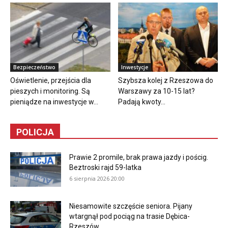
Bezpieczeństwo
Inwestycje
Oświetlenie, przejścia dla
Szybsza kolej z Rzeszowa do
pieszych i monitoring. Są
Warszawy za 10-15 lat?
pieniądze na inwestycje w...
Padają kwoty...
POLICJA
Prawie 2 promile, brak prawa jazdy i pościg.
Beztroski rajd 59-latka
6 sierpnia 2026 20:00
Niesamowite szczęście seniora. Pijany
wtargnął pod pociąg na trasie Dębica-
Rzeszów