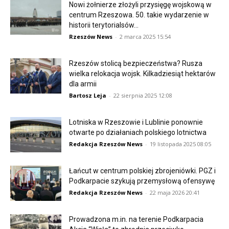
Nowi żołnierze złożyli przysięgę wojskową w
centrum Rzeszowa. 50. takie wydarzenie w
historii terytorialsów...
Rzeszów News
-
2 marca 2025 15:54
Rzeszów stolicą bezpieczeństwa? Rusza
wielka relokacja wojsk. Kilkadziesiąt hektarów
dla armii
Bartosz Leja
-
22 sierpnia 2025 12:08
Lotniska w Rzeszowie i Lublinie ponownie
otwarte po działaniach polskiego lotnictwa
Redakcja Rzeszów News
-
19 listopada 2025 08:05
Łańcut w centrum polskiej zbrojeniówki. PGZ i
Podkarpacie szykują przemysłową ofensywę
Redakcja Rzeszów News
-
22 maja 2026 20:41
Prowadzona m.in. na terenie Podkarpacia