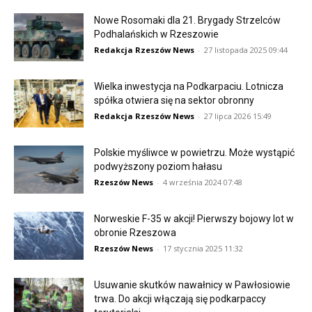
Nowe Rosomaki dla 21. Brygady Strzelców
Podhalańskich w Rzeszowie
Redakcja Rzeszów News
-
27 listopada 2025 09:44
Wielka inwestycja na Podkarpaciu. Lotnicza
spółka otwiera się na sektor obronny
Redakcja Rzeszów News
-
27 lipca 2026 15:49
Polskie myśliwce w powietrzu. Może wystąpić
podwyższony poziom hałasu
Rzeszów News
-
4 września 2024 07:48
Norweskie F-35 w akcji! Pierwszy bojowy lot w
obronie Rzeszowa
Rzeszów News
-
17 stycznia 2025 11:32
Usuwanie skutków nawałnicy w Pawłosiowie
trwa. Do akcji włączają się podkarpaccy