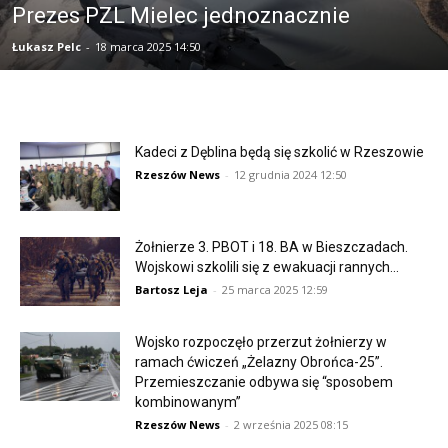
Prezes PZL Mielec jednoznacznie
Łukasz Pelc
-
18 marca 2025 14:50
Kadeci z Dęblina będą się szkolić w Rzeszowie
Rzeszów News
-
12 grudnia 2024 12:50
Żołnierze 3. PBOT i 18. BA w Bieszczadach.
Wojskowi szkolili się z ewakuacji rannych...
Bartosz Leja
-
25 marca 2025 12:59
Wojsko rozpoczęło przerzut żołnierzy w
ramach ćwiczeń „Żelazny Obrońca-25”.
Przemieszczanie odbywa się “sposobem
kombinowanym”
Rzeszów News
-
2 września 2025 08:15