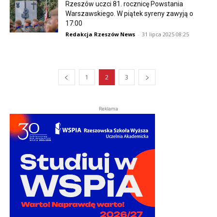
Rzeszów uczci 81. rocznicę Powstania
Warszawskiego. W piątek syreny zawyją o
17:00
Redakcja Rzeszów News
-
31 lipca 2025 08:25
1
2
3
Reklama