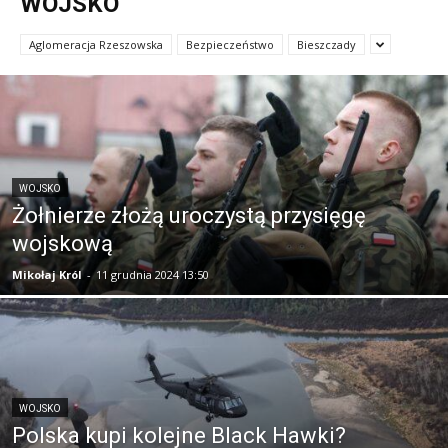
WOJSKO
Aglomeracja Rzeszowska
Bezpieczeństwo
Bieszczady
WOJSKO
Żołnierze złożą uroczystą przysięgę
wojskową
Mikołaj Król
-
11 grudnia 2024 13:50
WOJSKO
Polska kupi kolejne Black Hawki?