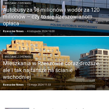
WIDZIANE Z DYSTANSU
Autobusy za 98 milionów i wodór za 120
milionów – czy to się Rzeszowianom
opłaca
Rzeszów News
-
4 listopada 2024 16:00
WIDZIANE Z DYSTANSU
Mieszkania w Rzeszowie coraz droższe,
ale i tak najtańsze na ścianie
wschodniej
Rzeszów News
-
15 maja 2024 11:33