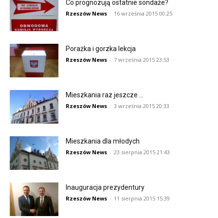
Co prognozują ostatnie sondaże?
Rzeszów News
-
16 września 2015 00:25
Porażka i gorzka lekcja
Rzeszów News
-
7 września 2015 23:53
Mieszkania raz jeszcze …
Rzeszów News
-
3 września 2015 20:33
Mieszkania dla młodych
Rzeszów News
-
23 sierpnia 2015 21:43
Inauguracja prezydentury
Rzeszów News
-
11 sierpnia 2015 15:39