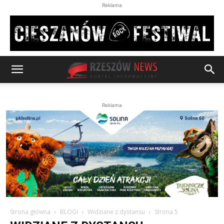
Reklama
Reklama
Strona główna
BLOGI
Widziane z dystansu
Strona 5