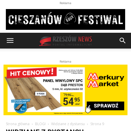
Reklama
Reklama
Strona główna
BLOGI
Widziane z dystansu
Strona 9