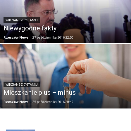
WIDZIANE Z DYSTANSU
Niewygodne fakty
Rzeszów News
-
27 października 2016 22:50
WIDZIANE Z DYSTANSU
Mieszkanie plus – minus
Rzeszów News
-
25 października 2016 20:49