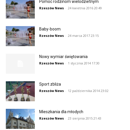
Pomoc rodzinom wielodzietnym
Rzeszów News
-
24 kwietnia 2016 20:49
Baby-boom
Rzeszów News
-
24 marca 2017 23:15
Nowy wymiar świętowania
Rzeszów News
-
1 stycznia 2014 17:30
Sport zbliża
Rzeszów News
-
12 października 2014 23:02
Mieszkania dla młodych
Rzeszów News
-
23 sierpnia 2015 21:43