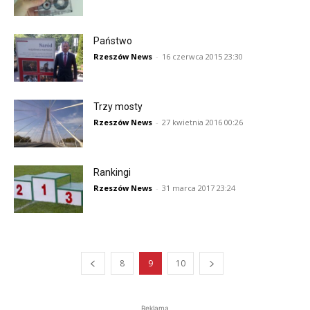
Państwo
Rzeszów News
-
16 czerwca 2015 23:30
Trzy mosty
Rzeszów News
-
27 kwietnia 2016 00:26
Rankingi
Rzeszów News
-
31 marca 2017 23:24
8
9
10
Reklama