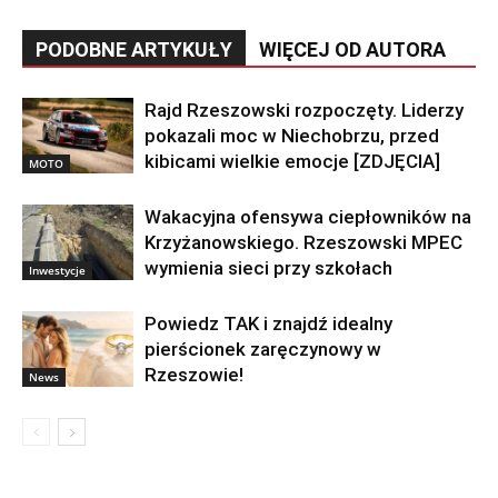
PODOBNE ARTYKUŁY
WIĘCEJ OD AUTORA
Rajd Rzeszowski rozpoczęty. Liderzy
pokazali moc w Niechobrzu, przed
kibicami wielkie emocje [ZDJĘCIA]
MOTO
Wakacyjna ofensywa ciepłowników na
Krzyżanowskiego. Rzeszowski MPEC
wymienia sieci przy szkołach
Inwestycje
Powiedz TAK i znajdź idealny
pierścionek zaręczynowy w
Rzeszowie!
News