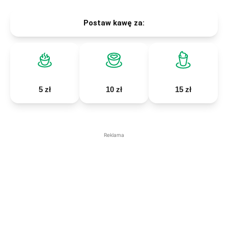
Postaw kawę za:
5 zł
10 zł
15 zł
Reklama